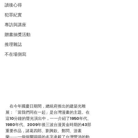
讀後心得
犯罪紀實
專訪與講座
贈書抽獎活動
推理雜誌
不在場側寫
　在今年國慶日期間，總統府推出的建築光雕
展：「當我們同在一起」是台灣漫畫的主題。在
這10分鐘的聲光演出中，一一介紹了1950年代、
1980年代、2009年後三波台漫黃金時期的43部
重要作品，諸葛四郎、劉興欽、鄭問、游素
蘭⋯⋯一個個響噹噹的名字承載了台灣豐沛的動