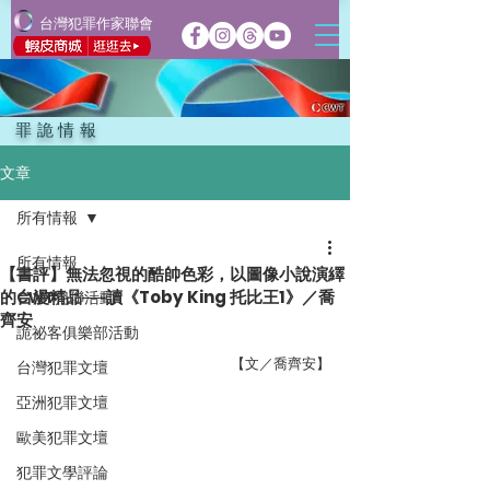
台灣犯罪作家聯會
罪詭情報
文章
所有情報
所有情報
【書評】無法忽視的酷帥色彩，以圖像小說演繹
的台漫精品──讀《Toby King 托比王1》／喬
CWT犯聯活動
齊安
詭祕客俱樂部活動
【文／喬齊安】
台灣犯罪文壇
亞洲犯罪文壇
歐美犯罪文壇
犯罪文學評論