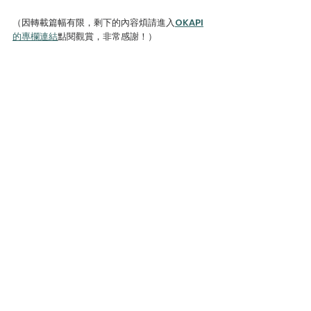
（因轉載篇幅有限，剩下的內容煩請進入
OKAPI
的專欄連結
點閱觀賞，非常感謝！）
本文作者簡介／喬齊安
台灣犯罪作家聯會
成員，百萬書評部落客，日韓
劇、電影與足球專欄作家。本業為製作超過百本
本土推理、奇幻、愛情等類型小說的出版業編
輯，並成功售出相關電影、電視劇、遊戲之IP版
權。興趣是文化內涵、社會議題的深度觀察。
長年經營：
新聞人Heero的推理、小說、運動、
影劇評論部落格
台灣犯罪文壇
讀後心得