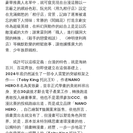
豪華推薦人名單中，就可窺見現在台漫這難以一
言蔽之的繽紛色彩。阮光民《用九柑仔店》設定
在充滿鄉愁的「柑仔店」背景，記錄了逐漸被遺
忘的鄉下人情味；常勝的《閻鐵花》打造京劇女
伶為超級英雄，在科幻與動作的結合上是足以匹
敵漫威的大作；謝東霖則將「職人」進行腦洞大
開的轉換，《殺手的戀愛相談》、《神明便利商
店》等幽默歡樂的輕鬆敘事，讓他擄獲廣大的
青、少年族群鐵粉。
　　或許可以這樣定義：台漫的特色，就是海納
百川、百花齊放。但即使建立在這個基礎上，
2024年底仍然誕生了一部令人震驚的突破框架之
作──《Toby King 托比王1》。作者NANO 
HERO本名為黃致豪，並非正式學畫的美術科班出
身、更在30歲後才辭去電子產業工作，轉換跑道
勇敢投入繪畫事業。他也不是選擇參加CCC、條
漫比賽的投稿路線出道，而是成立品牌「NANO 
HERO」，自己繪製T恤圖案來販售。依他所言，
插畫賣出去就沒有了，但漫畫可以塑造角色與世
界。於是，原本並未特別構思畫連環漫畫的他，
以獨特的「插畫轉漫畫」經歷，一步一步地花了