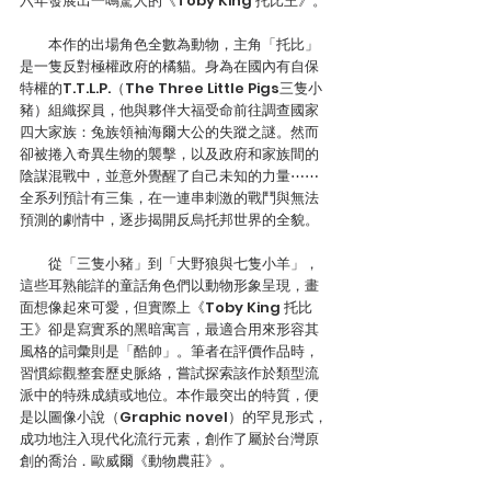
六年發展出一鳴驚人的《Toby King 托比王》。
　　本作的出場角色全數為動物，主角「托比」
是一隻反對極權政府的橘貓。身為在國內有自保
特權的T.T.L.P.（The Three Little Pigs三隻小
豬）組織探員，他與夥伴大福受命前往調查國家
四大家族：兔族領袖海爾大公的失蹤之謎。然而
卻被捲入奇異生物的襲擊，以及政府和家族間的
陰謀混戰中，並意外覺醒了自己未知的力量⋯⋯
全系列預計有三集，在一連串刺激的戰鬥與無法
預測的劇情中，逐步揭開反烏托邦世界的全貌。
　　從「三隻小豬」到「大野狼與七隻小羊」，
這些耳熟能詳的童話角色們以動物形象呈現，畫
面想像起來可愛，但實際上《Toby King 托比
王》卻是寫實系的黑暗寓言，最適合用來形容其
風格的詞彙則是「酷帥」。筆者在評價作品時，
習慣綜觀整套歷史脈絡，嘗試探索該作於類型流
派中的特殊成績或地位。本作最突出的特質，便
是以圖像小說（Graphic novel）的罕見形式，
成功地注入現代化流行元素，創作了屬於台灣原
創的喬治．歐威爾《動物農莊》。