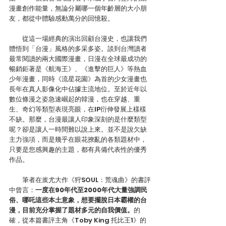
漫畫創作能量，無論分屬哪一個年齡層的大小朋
友，都從中體驗感動萬分的回憶殺。
　　從這一場經典的演出回顧台漫史，也讓我們
體悟到「台漫」風格的多采多姿。談到台灣讀者
最常閱讀的兩大國際漫畫，日漫在全球最成功的
暢銷鉅著是《航海王》、《進擊的巨人》等熱血
少年漫畫，同時《流星花園》為首的少女漫畫也
長年在真人影像化中佔據主流地位。至於近年以
數位條漫之姿急速崛起的韓漫，也在穿越、重
生、奇幻等類型表現亮眼，在IP衍伸發展上樣樣
不缺。那麼，台漫最讓人印象深刻的是什麼類型
呢？卻是讓人一時間難以說上來。並不是說欠缺
主力強項，而是幾乎在眼花撩亂的各類題材中，
只要是您感興趣的主題，都有具備代表性的優秀
作品。
　　筆者在蚩尤大作《狩SOUL：荒魂曲》的書評
中曾言：
一度在90年代至2000年代大量強調民
俗、哪吒這些本土意象，想要擺脫日本霸權的台
漫，目前充分掌握了題材多元的自我價值。
的
確，從本篇書評主角《Toby King 托比王1》的