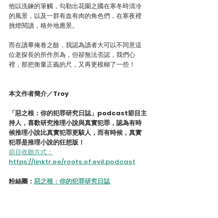
他以洗鍊的筆觸，勾勒出花園之國在寒冬時清冷
的風景，以及一群有血有肉的角色們，在寒夜裡
挑燈閱讀，格外地應景。
而在讀畢掩卷之餘，我認為讀者大可以不同意這
位老探長的所作所為，但卻無法否認，我們心
裡，那把衡量正義的尺，又再更模糊了一些！
本文作者簡介／Troy
「惡之根：你的犯罪研究日誌」podcast節目主
持人，喜歡研究推理小說與真實犯罪，認為有時
候推理小說比真實犯罪更駭人，而有時候，真實
犯罪是推理小說的狂想版！
節目收聽方式：
https://linktr.ee/roots.of.evil.podcast
粉絲團：
惡之根：你的犯罪研究日誌
歐美犯罪文壇
讀後心得