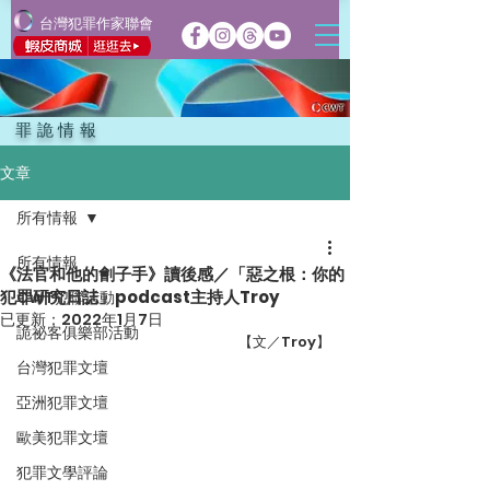
台灣犯罪作家聯會
罪詭情報
文章
所有情報
所有情報
《法官和他的劊子手》讀後感／「惡之根：你的
犯罪研究日誌」podcast主持人Troy
CWT犯聯活動
已更新：
2022年1月7日
詭祕客俱樂部活動
【文／Troy】
台灣犯罪文壇
亞洲犯罪文壇
歐美犯罪文壇
犯罪文學評論