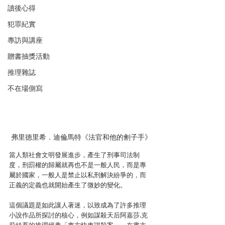
讀後心得
犯罪紀實
專訪與講座
贈書抽獎活動
推理雜誌
不在場側寫
 弗里德里希．迪倫馬特《法官和他的劊子手》
當人類社會文明發展進步，產生了刑事司法制
度，刑罰權的歸屬就再也不是一般人民，而是專
屬於國家，一般人是禁止以私刑解決紛爭的，而
正義的定義也就開始產生了微妙的變化。
這個議題是如此讓人著迷，以致成為了許多推理
小說作品所探討的核心，例如謀殺天后阿嘉莎.克