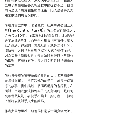
莉絲蒂的推理經典「東方快車謀殺案」，在書末
呈現了白羅在解答真相過程中的從容不迫，但也
同時呈現了白羅在指出真兇後，陷入是否將真兇
繩之以法的痛苦與掙扎。
而在真實世界中，著名冤案「紐約中央公園五人
幫(The Central Park 5)」的五名案件關係人，
含冤接近30年，而當真兇到案自白時，卻因早已
過了法律追溯期，而完全不用負刑事責任，讓人
為之氣結。但所謂「遊戲規則」就是這樣訂的，
能做得，大概也只剩對含冤的人施予補償而已。
因為這些「遊戲規則」是司法體系得以正常運作
的鐵則，更精確來說，是人類文明足以持續進步
的基石。
但如果最應該遵守遊戲的規則的人，卻不願遵守
遊戲規則呢？「法官和他的劊子手」就是一個這
樣的故事，書中描述一個病痛纏身的老探長，在
面對一位始終無法抓到辮子的死對頭時，是如何
突破遊戲規則，在雙手不染上一點汙塵下，扭轉
了體制以及對手人生的結局。
作者弗里德里希．迪倫馬特是瑞士國寶級大師，