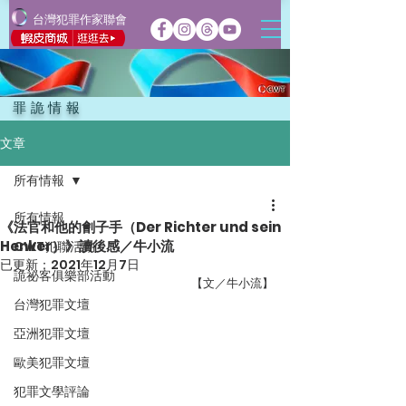
台灣犯罪作家聯會
罪詭情報
文章
所有情報
所有情報
《法官和他的劊子手（Der Richter und sein
Henker）》讀後感／牛小流
CWT犯聯活動
已更新：
2021年12月7日
詭祕客俱樂部活動
【文／牛小流】
台灣犯罪文壇
亞洲犯罪文壇
歐美犯罪文壇
犯罪文學評論