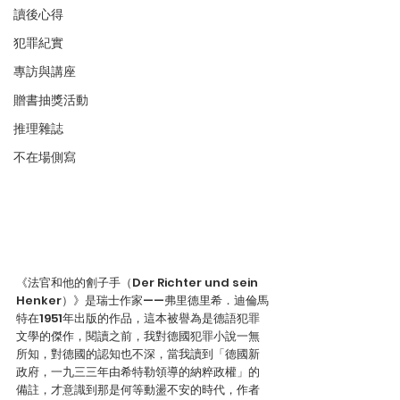
讀後心得
犯罪紀實
專訪與講座
贈書抽獎活動
推理雜誌
不在場側寫
《法官和他的劊子手（Der Richter und sein 
Henker）》是瑞士作家——弗里德里希．迪倫馬
特在1951年出版的作品，這本被譽為是德語犯罪
文學的傑作，閱讀之前，我對德國犯罪小說一無
所知，對德國的認知也不深，當我讀到「德國新
政府，一九三三年由希特勒領導的納粹政權」的
備註，才意識到那是何等動盪不安的時代，作者