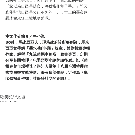
如果死亡是法官，它已經下了一個沉默的判決——
「您以為自己是法官，將我當作劊子手。」誰又
真能堅信自己是公正不阿的一方，世上的罪案迷
霧才會永無止境地蔓延呢。
本文作者簡介／牛小流
80後，馬來西亞人，現為政府診所藥劑師，馬來
西亞文學網「墨水·咖啡·殿」版主，曾為報章專欄
作家。經營「九流偵探事務所」臉書專頁，定期
分享各國推理／犯罪類型小說的讀後感。以《偵
探在菜市場裡迷了路》入圍第十八屆台灣推理作
家協會徵文獎決選。著有多部作品，近作為《藥
師偵探事件簿：請保持社交的距離》。
歐美犯罪文壇
讀後心得