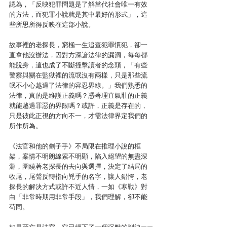
認為，「反映犯罪問題是了解當代社會唯一有效
的方法，而犯罪小說就是其中最好的形式」，這
些所思所得反映在這部小說。
故事裡的老探長，窮極一生追查犯罪慣犯，卻一
直拿他沒辦法，因對方深諳法律的漏洞，每每都
能脫身，這也成了不斷撞擊讀者的念頭，「有些
警察與關在監獄裡的流氓沒有兩樣，只是那些流
氓不小心越過了法律的容忍界線。」我們熟悉的
法律，真的是維護正義嗎？憑著理直氣壯的正義
就能越過罪惡的界限嗎？或許，正義是存在的，
只是彼此正視的方向不一，才需法律界定我們的
所作所為。
《法官和他的劊子手》不局限在推理小說的框
架，案情不明朗線索不明顯，陷入絕望的無盡深
淵，圍繞著老探長的去向與選擇，決定了結局的
收尾，尾聲反轉指向兇手的名字，讓人錯愕，老
探長的解決方式或許不近人情，一如《寒戰》對
白「非常時期用非常手段」，我們理解，卻不能
苟同。