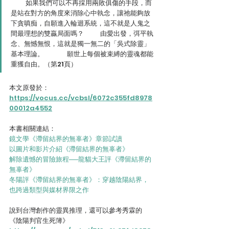
　　 如果我們可以不再採用兩敗俱傷的手段，而
是站在對方的角度來消除心中執念，讓祂能夠放
下貪嗔痴，自願進入輪迴系統，這不就是人鬼之
間最理想的雙贏局面嗎？  　　由愛出發，弭平執
念、無憾無恨，這就是獨一無二的「吳式除靈」
基本理論。 　 　　願世上每個被束縛的靈魂都能
重獲自由。（第21頁）
本文原發於：
https://vocus.cc/vcbsl/6072c355fd8978
00012a4552
本書相關連結：
鏡文學《滯留結界的無辜者》章節試讀
以圖片和影片介紹《滯留結界的無辜者》
解除遺憾的冒險旅程──龍貓大王評《滯留結界的
無辜者》
冬陽評《滯留結界的無辜者》：穿越陰陽結界，
也跨過類型與媒材界限之作
說到台灣創作的靈異推理，還可以參考秀霖的
《陰陽判官生死簿》