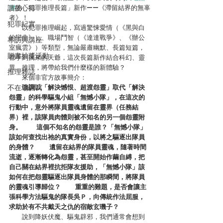
讀後心得
限
的「犯罪推理長篇」新作——《滯留結界的無辜
者》！
犯罪紀實
　　以犯罪推理崛起，寫過驚悚愛情（《黑與白
的戀曲》）、職場鬥智（《達達戰爭》、《辦公
專訪與講座
室瘋雲》）等類型，無論嚴肅幽默、長篇短篇，
贈書抽獎活動
都手到擒來的天爺，這次長篇新作結合科幻、靈
異、推理，將帶給我們什麼樣的新體驗？
推理雜誌
　　來個非官方故事簡介：　　
不在場側寫
　　強調以「解決憾恨、超渡怨靈」取代「解決
怨靈」的科學驅鬼小組「無憾小隊」，在這次的
行動中，意外將隊員靈魂遺留在靈界（任務結
界）裡，該隊員肉體則被不知名的另一個怨靈附
身。 　　這個不知名的怨靈是誰？「無憾小隊」
該如何查找出祂的真實身份，以將之驅逐出隊員
的身體？ 　　遺留在結界的隊員靈魂，隨著時間
流逝，逐漸轉化為怨靈，甚至開始作繭自縛，把
自己關在結界裡抗拒隊友援助，「無憾小隊」該
如何在把怨靈驅逐出隊員身體的那瞬間，將隊員
的靈魂引導歸位？ 　　重重的難題，是否會讓主
張科學方法驅鬼的隊長吳Ｐ，向傳統作法屈服，
求助於有不共戴天之仇的宿敵玄璣子？
　　說到降妖伏魔、驅鬼辟邪，我們通常會想到