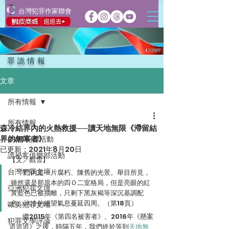
台灣犯罪作家聯會
罪詭情報
文章
所有情報
所有情報
森冷結界內的火熱救援──讀天地無限《滯留結
界的無辜者》
CWT犯聯活動
已更新：
2021年8月20日
詭祕客俱樂部活動
【文／戲雪】
台灣犯罪文壇
　　門內是一片腐朽、陳舊的光景。舉目所見，
雖然還是那原本的四Ｏ二室格局，但是亮眼的紅
亞洲犯罪文壇
黃藍色已被抽離，只剩下黑灰褐等深沉基調配
色，冰冷的絕望氣息蔓延四周。（第18頁）
歐美犯罪文壇
　　繼2015年《第四名被害者》、2016年《懸案
犯罪文學評論
追追追》之後，時隔五年，我們終於等到
天地無