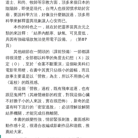
道士、和尚、牧師等宗教方面，頂多來個日本的
陰陽師，即便是現代，台灣人也很習慣求助於宮
廟，要說科學方法，好像沒什麼聽說過，頂多用
科學來解釋靈異現象讓人心安而已。
　　本作的特色之一，就在於把靈界當異次元之
類的來詮釋：「結界內酷寒、缺氧、可見度低，
具因有強磁場故無法使用電子設備。」（第07
頁）
　　其他細節在一開頭的〈課前預備〉一節都講
得很清楚，全部都以科學的角度去幻想（Ｘ）設
定（Ｏ），至於「命案不斷重演」這個歐美科幻
電影常用梗，在書中其實只佔很小的篇幅，而且
故事主要還是以「營救」為主，所以不用擔心有
《返校》的既視感。
　　而這個「營救」過程，既有飛車追逐，也有
跟惡鬼搏鬥（其繪聲繪影的程度，對我這個心臟
不好膽子小的人來說，實在很恐怖），新奇的是
還有時下流行的「密室逃脫」：必須理解並解開
結界機關，才能完成任務離開。
　　本書的娛樂性強，情節緊張刺激，畫面感和
動作感十足，很適合改編成影劇作品和遊戲，推
薦給大家。