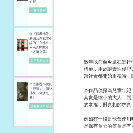
心得
不在場側寫
從「觀看地景」
解讀台灣犯罪小
說的「在地性」
——讀林佛兒
〈人猿之死〉
台灣犯罪文壇
數年以前至今還在進行
標籤，用於譴責性侵犯
題社會都開始重視時，
本土推理小說的
「翻譯」：讀林
本作品偵探為兒童年紀
佛兒〈東澳之
其實是縮小的大人，到
鷹〉
的拿捏，對真相的求真
詭祕客俱樂部活動
例如有一段是他會使用
是保有童心的孩童是有