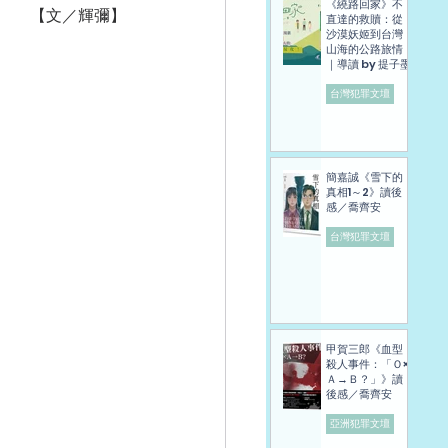
《繞路回家》不
【文／輝彌】
直達的救贖：從
沙漠妖姬到台灣
山海的公路旅情
｜導讀 by 提子墨
台灣犯罪文壇
簡嘉誠《雪下的
真相1～2》讀後
感／喬齊安
台灣犯罪文壇
甲賀三郎《血型
殺人事件：「Ｏ×
Ａ→Ｂ？」》讀
後感／喬齊安
亞洲犯罪文壇