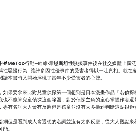
中#MeToo行動─哈維·韋恩斯坦性騷擾事件後在社交媒體上廣
與性騷擾行為─讓許多因性侵事件的受害者得以一吐真相。就在
閱讀本書時又開始浮現了當年不少受害者的心聲。
，如果要拿來比對兒童偵探第一個想到是日本漫畫作品「名偵探
底也不能算兒童偵探這個範圍，對於偵探主角的童心掌握作者還
，專有名詞大人會有反應但是孩童並沒有太多摻雜判斷這點很適
暗網但是看到成人會遐想的名詞並沒有太多反應，從大人觀點來
可能。