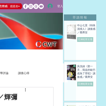
登入
罪詭情報
中山七里《特殊
清掃人》讀後感
／喬齊安
亞洲犯罪文壇
吳洗娟《那一
天，我追的歐巴
學評論
讀後心得
成為了罪犯》讀
後感／喬齊安
亞洲犯罪文壇
／輝彌