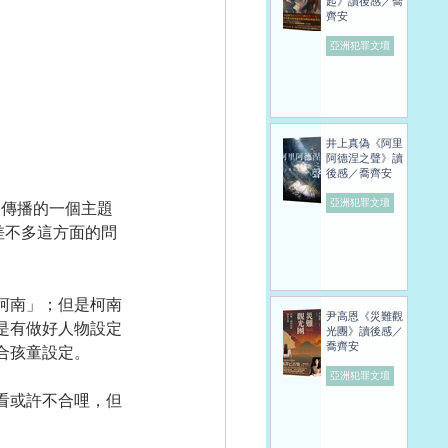
起》讀後感／喬
齊安
亞洲犯罪文壇
井上真偽《阿里
阿德涅之聲》讀
後感／喬齊安
亞洲犯罪文壇
泛傳播的一個主題
差不多這方面的問
柯南」；但是柯南
尹高恩《災難觀
是有做好人物設定
光團》讀後感／
喬齊安
合孩童設定。
亞洲犯罪文壇
看或許不合哩，但