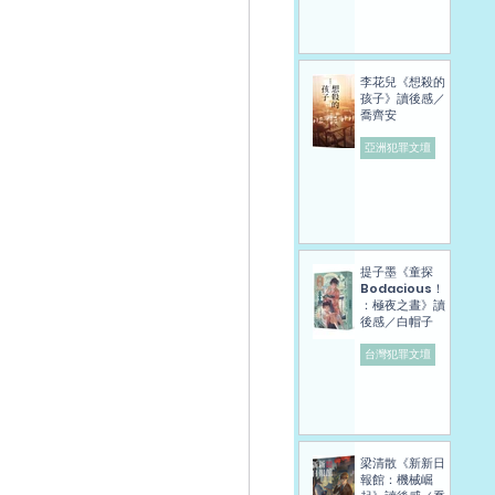
李花兒《想殺的
孩子》讀後感／
喬齊安
亞洲犯罪文壇
提子墨《童探
Bodacious！
：極夜之晝》讀
後感／白帽子
台灣犯罪文壇
梁清散《新新日
報館：機械崛