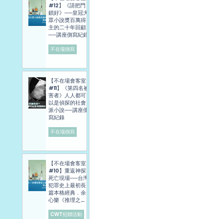
#12】《請把門
鎖好》──皇冠大
眾小說獎百萬得
主的二十年回顧
──講座側寫紀錄
不在場側寫
【不在場會客室
#11】《第四名被
害者》人人都可
以是偵探的社會
派小說──講座側
寫紀錄
不在場側寫
【不在場會客室
#10】重返神探
死亡現場──台灣
犯罪史上最初長
篇本格經典．余
心樂《推理之
旅》講座側寫報
導
CWT犯聯活動