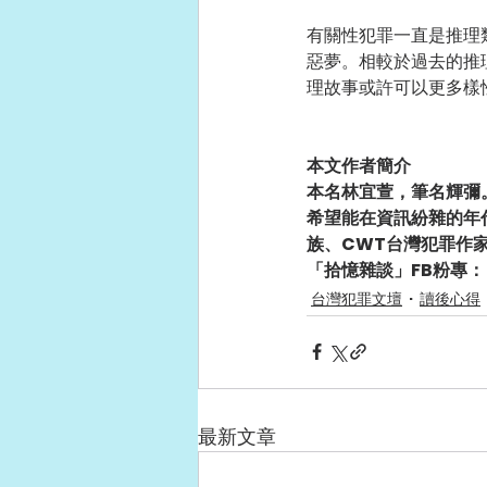
有關性犯罪一直是推理
惡夢。相較於過去的推
理故事或許可以更多樣
本文作者簡介
本名林宜萱，筆名輝彌
希望能在資訊紛雜的年
族、CWT台灣犯罪作
「拾憶雜談」FB粉專：
台灣犯罪文壇
讀後心得
最新文章