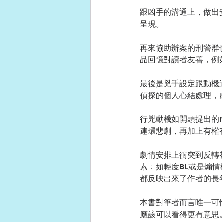
跟凶手的溝通上，做出
呈現。
再來協助辦案的刑警群
品回憶對讀者友善，例
最後是兇手設定跟動機
偵探的個人心結處理，
行兇動機如開頭提出的
連環悲劇，再加上有權
劇情安排上衝突到反轉
素：如輕度BL或是煽
都反映出來了作者的長
本書對筆者而言唯一可
應該可以看得更有意思