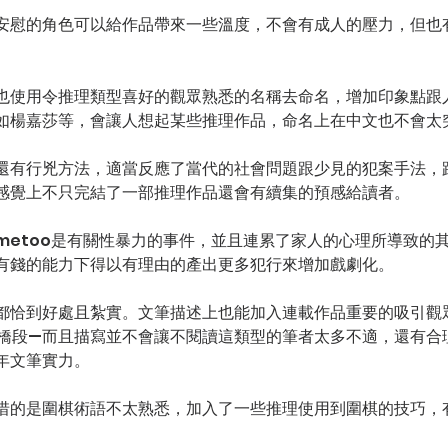
安慰的角色可以給作品帶來一些溫度，不會有成人的壓力，但也
也使用令推理類型喜好的觀眾熟悉的名稱去命名，增加印象點跟
如楊嘉莎等，會讓人想起某些推理作品，命名上在中文也不會太
還有行兇方法，適當反應了當代的社會問題跟少見的犯案手法，
感覺上不只完結了一部推理作品還會有續集的預感給讀者。
metoo是有關性暴力的事件，並且連累了家人的心理所導致的
有錢的能力下得以有理由的產出更多犯行來增加戲劇化。
都恰到好處且紮實。文筆描述上也能加入連載作品重要的吸引觀
情橋段—而且描寫並不會讓不閱讀這類型的筆者太多不適，還有合
年文筆實力。
惜的是圍棋術語不太熟悉，加入了一些推理使用到圍棋的技巧，
。