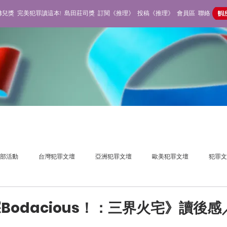
佛兒獎
完美犯罪讀這本!
島田莊司獎
訂閱《推理》
投稿《推理》
會員區
聯絡
部活動
台灣犯罪文壇
亞洲犯罪文壇
歐美犯罪文壇
犯罪文
獎活動
推理雜誌
不在場側寫
Bodacious！：三界火宅》讀後感