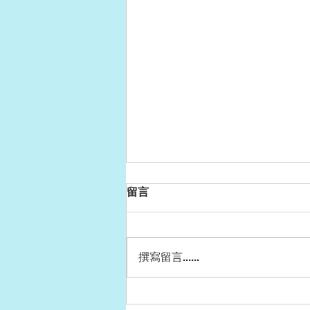
留言
撰寫留言......
中山七里《特殊清掃人》讀後