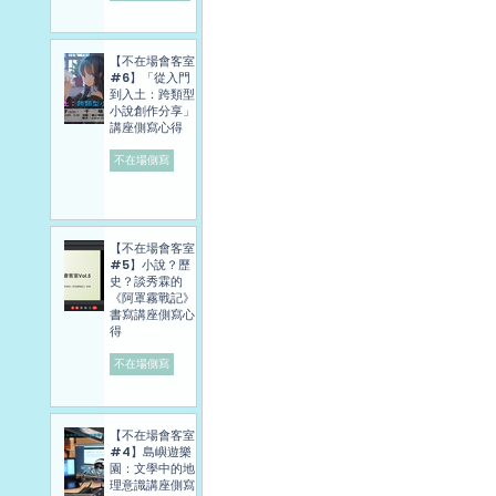
【不在場會客室
#6】「從入門
到入土：跨類型
小說創作分享」
講座側寫心得
不在場側寫
【不在場會客室
#5】小說？歷
史？談秀霖的
《阿罩霧戰記》
書寫講座側寫心
得
不在場側寫
【不在場會客室
#4】島嶼遊樂
園：文學中的地
理意識講座側寫