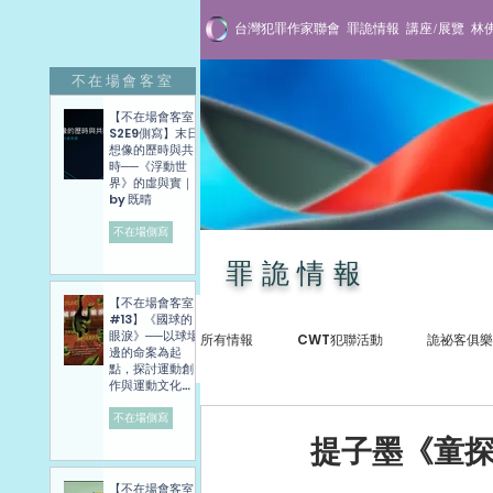
台灣犯罪作家聯會
罪詭情報
講座/展覽
林
不在場會客室
【不在場會客室
S2E9側寫】末日
想像的歷時與共
時──《浮動世
界》的虛與實｜
by 既晴
不在場側寫
罪詭情報
【不在場會客室
#13】《國球的
眼淚》──以球場
所有情報
CWT犯聯活動
詭祕客俱樂
邊的命案為起
點，探討運動創
作與運動文化發
展困境──講座側
寫紀錄
不在場側寫
犯罪紀實
專訪與講座
贈書抽
提子墨《童探
【不在場會客室