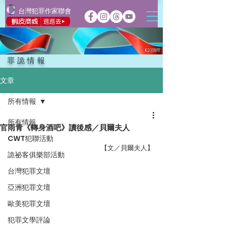
台灣犯罪作家聯會
罪詭情報
文章
所有情報
所有情報
官雨青《轉身酒吧》讀後感／貝爾夫人
CWT犯聯活動
【文／貝爾夫人】
詭祕客俱樂部活動
台灣犯罪文壇
亞洲犯罪文壇
歐美犯罪文壇
犯罪文學評論