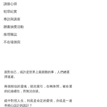
讀後心得
犯罪紀實
專訪與講座
贈書抽獎活動
推理雜誌
不在場側寫
面對自己，或許是世界上最困難的事，人們總選
擇逃避。
兩個相似的靈魂，彼此吸引，在轉身間，被命運
的紅線纏住，而無法自拔。
鏡中對照人生，到底是命定的愛情，亦或是一連
串精心設計的詭計？