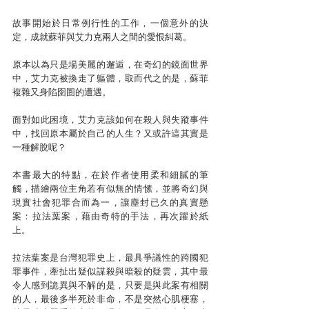
故事開始於日常例行性的工作，一個意外的決
定，成就蘇菲與艾力克兩人之間的愛恨糾葛。
原本以為只是場美麗的邂逅，在奇幻的鏡面世界
中，艾力克被換走了軀體，取而代之的是，蘇菲
複雜又身陷囹圄的遭遇。
面對如此困境，艾力克該如何在殺人與失蹤事件
中，找回原本屬於自己的人生？又或許這其實是
一種解脫呢？
本書最大的特點，在於作者使用柔和細膩的筆
觸，描繪兩位主角若有似無的情愫，並將奇幻與
現實社會犯罪合而為一，讓塵封已久的真實懸
案：拉法葉案，藉由奇特的手法，再次躍於紙
上。
拉法葉案是台灣犯罪史上，最具爭議性的跨國犯
罪事件，牽扯出疑似謀殺與暗殺的疑雲，其中最
令人感到詭異與不解的是，只要是與此案有相關
的人，最後多半死於非命，不是突然心肌梗塞，