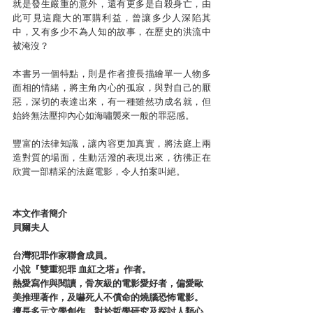
就是發生嚴重的意外，還有更多是自殺身亡，由
此可見這龐大的軍購利益，曾讓多少人深陷其
中，又有多少不為人知的故事，在歷史的洪流中
被淹沒？
本書另一個特點，則是作者擅長描繪單一人物多
面相的情緒，將主角內心的孤寂，與對自己的厭
惡，深切的表達出來，有一種雖然功成名就，但
始終無法壓抑內心如海嘯襲來一般的罪惡感。
豐富的法律知識，讓內容更加真實，將法庭上兩
造對質的場面，生動活潑的表現出來，彷彿正在
欣賞一部精采的法庭電影，令人拍案叫絕。
本文作者簡介
貝爾夫人
台灣犯罪作家聯會成員。
小說『雙重犯罪 血紅之塔』作者。
熱愛寫作與閱讀，骨灰級的電影愛好者，偏愛歐
美推理著作，及嚇死人不償命的燒腦恐怖電影。
擅長多元文學創作，對於哲學研究及探討人類心