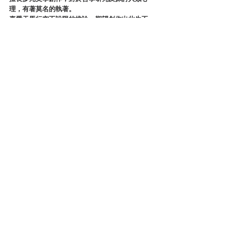
理，有著莫名的執著。
喜愛天馬行空不設限的推論，期望創作出此生不
可抹滅的回憶。
台灣犯罪文壇
讀後心得
查看全部
最新文章