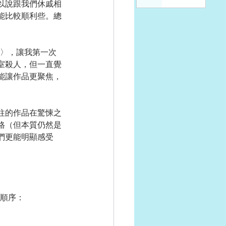
以說跟我們休戚相
能比較順利些。總
〉，讓我第一次
室殺人，但一直覺
能讓作品更聚焦，
往的作品在驚悚之
格（但本質仍然是
們更能明顯感受
章順序：