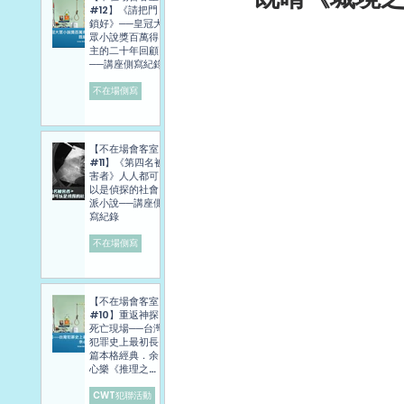
#12】《請把門
鎖好》──皇冠大
眾小說獎百萬得
主的二十年回顧
──講座側寫紀錄
不在場側寫
【不在場會客室
#11】《第四名被
害者》人人都可
以是偵探的社會
派小說──講座側
寫紀錄
不在場側寫
【不在場會客室
#10】重返神探
死亡現場──台灣
犯罪史上最初長
篇本格經典．余
心樂《推理之
旅》講座側寫報
導
CWT犯聯活動