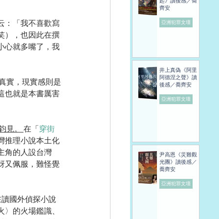
起》讀後感／喬
齊安
云：「我不喜歡寫
亞洲犯罪文壇
笑），也因此在撰
小心就多嘴了，我
井上真偽《阿里
阿德涅之聲》讀
真實，現實感則是
後感／喬齊安
這也就是本書厲害
亞洲犯罪文壇
鈞見。 
在「
穿街
灣推理小說本土化
主角的人設台灣
尹高恩《災難觀
光團》讀後感／
訝又佩服，難怪覺
喬齊安
亞洲犯罪文壇
在讀國外偵探小說
火〉的火場鑑識、