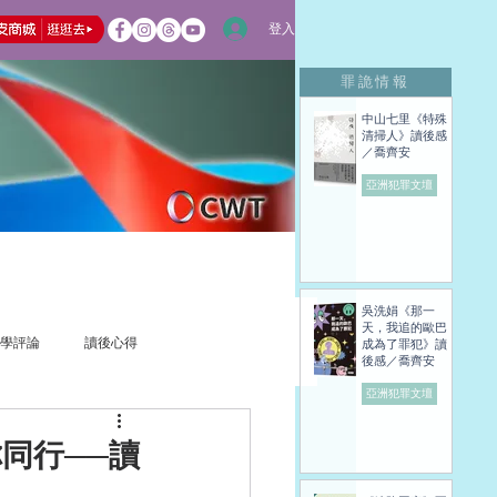
登入
罪詭情報
中山七里《特殊
清掃人》讀後感
／喬齊安
亞洲犯罪文壇
吳洗娟《那一
天，我追的歐巴
學評論
讀後心得
成為了罪犯》讀
後感／喬齊安
亞洲犯罪文壇
同行──讀