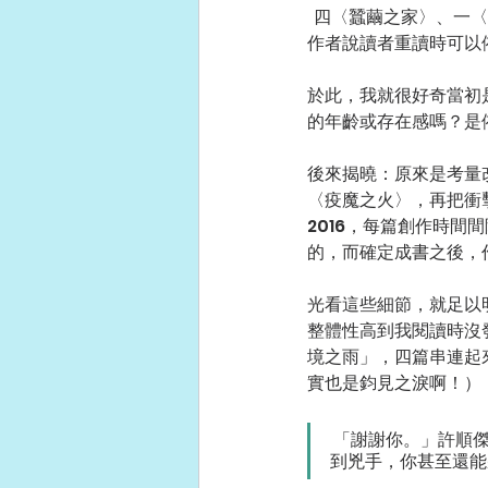
  四〈蠶繭之家〉、
作者說讀者重讀時可以
於此，我就很好奇當初
的年齡或存在感嗎？是
後來揭曉：原來是考量
〈疫魔之火〉，再把衝擊
2016，每篇創作時
的，而確定成書之後，
光看這些細節，就足以
整體性高到我閱讀時沒
境之雨」，四篇串連起
實也是鈞見之淚啊！）
 「謝謝你。」許順傑走後，黃佳慈低聲地說：「你給了我一線希望——讓我知道終點不必然只是見
到兇手，你甚至還能