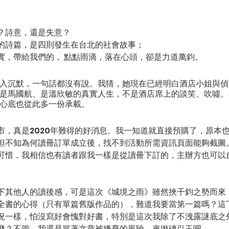
？詩意，還是失意？ 
的詩篇，是四則發生在台北的社會故事； 
實，帶給我們的， 點點雨滴，落在心頭，卻是力道萬鈞。
入沉默，一句話都沒有說。我猜，她現在已經明白酒店小姐與偵
是馬國航、是溫欣敏的真實人生，不是酒店席上的談笑、吹噓。
心底也從此多一份承載。 
市，真是2020年難得的好消息。我一知道就直接預購了，原本
但不知為何讀冊訂單成立後，找不到活動所需資訊頁面能夠截圖
可惜，我相信也有讀者跟我一樣是從讀冊下訂的，主辦方也可以
下其他人的讀後感，可是這次《城境之雨》雖然挾千鈞之勢而來
全書的心得（只有單篇舊版作品的），難道我要當第一篇嗎？這
況一樣，怕沒寫好會愧對好書，特別是這次我除了不洩露謎底之
麼？不管，我還是冒著文章被嫌棄的風險，來拋磚引玉吧。 