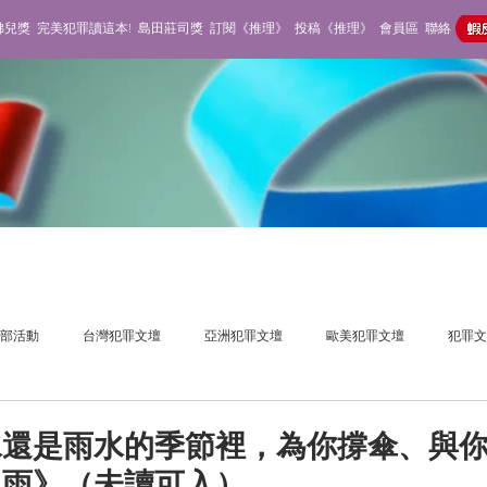
佛兒獎
完美犯罪讀這本!
島田莊司獎
訂閱《推理》
投稿《推理》
會員區
聯絡
部活動
台灣犯罪文壇
亞洲犯罪文壇
歐美犯罪文壇
犯罪文
獎活動
推理雜誌
不在場側寫
還是雨水的季節裡，為你撐傘、與你
之雨》（未讀可入）