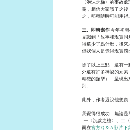
〈泡沫之梯〉的事故處
關，相信大家讀了之後
之，那種隨時可能用得
三、即時寫作 
今年初開
見識到「故事和現實同
得還少了點什麼，後來
但我個人是覺得現實感
除了以上三點，還有一
外還有許多神祕的元素
精確的類型），呈現出
到。 
此外，作者還說他想寫
我覺得很成功，無論是
  一〈沉默之槍〉、二
而在
官方Ｑ＆Ａ影片下