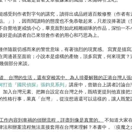
能感受到作者對字句的講究，讀得出成品經過百般修整（作者有
點。」），因而閱讀時的態度也不免恭敬起來，只差沒捧著讀（
不自覺地更戒慎小心，畢竟面對如此精雕細琢的作品，深怕一不
最好是由讀者自己來領會作者的用心和巧思為上。
種伴隨親切感而來的警世意味，有著強烈的現實感。 寫實是描寫
在周邊甚至面前；小說本是虛構的產物，頂多寫實，何來現實？
幾個部分來談。 
道、台灣的生活，還有穿梭其中、為人排憂解難的正港台灣人張
何打造『國民偵探』張鈞見系列
」講座中，曾聽台上講者討論台
、加入台灣元素、把舞台設定在台灣之外，既晴更提到他直接把
的性格行事，果真「台灣」，從沒想過還可以這樣的，讓人既驚
工作內容到車禍的偵辦流程，詳盡到像是真實的。 
 不知道大家
律法和辦案流程無法直接套用在台灣來理解？本書中，〈疫魔之