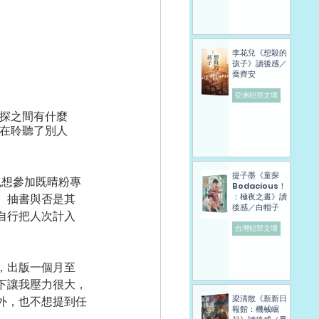
李花兒《想殺的
孩子》讀後感／
喬齊安
亞洲犯罪文壇
探之間有什麼
在聆聽了別人
提子墨《童探
也想參加既晴粉專
Bodacious！
。抽書與否是其
：極夜之晝》讀
後感／白帽子
自行把人次計入
台灣犯罪文壇
，出版一個月至
下讓我壓力很大，
梁清散《新新日
外，也不想提到任
報館：機械崛