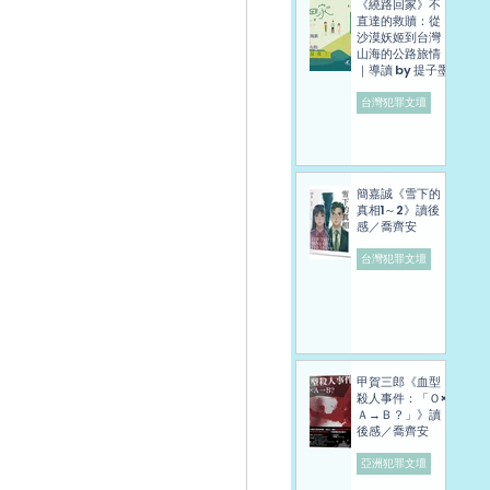
《繞路回家》不
直達的救贖：從
沙漠妖姬到台灣
山海的公路旅情
｜導讀 by 提子墨
台灣犯罪文壇
簡嘉誠《雪下的
真相1～2》讀後
感／喬齊安
台灣犯罪文壇
甲賀三郎《血型
殺人事件：「Ｏ×
Ａ→Ｂ？」》讀
後感／喬齊安
亞洲犯罪文壇