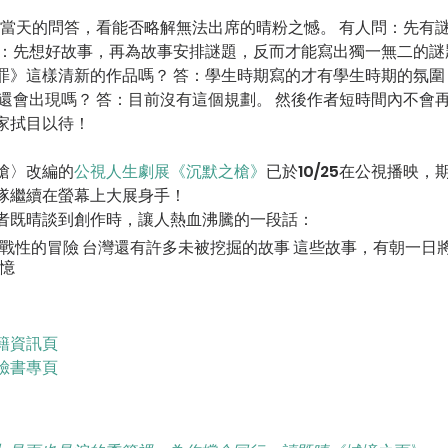
答：先想好故事，再為故事安排謎題，反而才能寫出獨一無二的謎
罪》這樣清新的作品嗎？ 答：學生時期寫的才有學生時期的氛圍
江還會出現嗎？ 答：目前沒有這個規劃。 然後作者短時間內不會
家拭目以待！
槍〉改編的
公視人生劇展《沉默之槍》
已於10/25在公視播映
隊繼續在螢幕上大展身手！
者既晴談到創作時，讓人熱血沸騰的一段話：
戰性的冒險 台灣還有許多未被挖掘的故事 這些故事，有朝一日
憶
籍資訊頁
臉書專頁