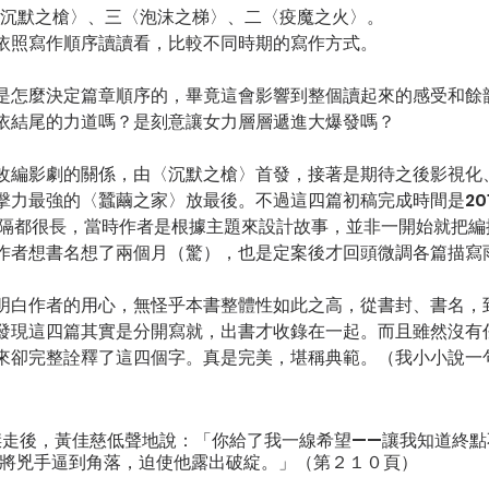
一〈沉默之槍〉、三〈泡沫之梯〉、二〈疫魔之火〉。 
依照寫作順序讀讀看，比較不同時期的寫作方式。
是怎麼決定篇章順序的，畢竟這會影響到整個讀起來的感受和餘
依結尾的力道嗎？是刻意讓女力層層遞進大爆發嗎？
改編影劇的關係，由〈沉默之槍〉首發，接著是期待之後影視化
力最強的〈蠶繭之家〉放最後。不過這四篇初稿完成時間是2011、2
間間隔都很長，當時作者是根據主題來設計故事，並非一開始就把
作者想書名想了兩個月（驚），也是定案後才回頭微調各篇描寫
明白作者的用心，無怪乎本書整體性如此之高，從書封、書名，
發現這四篇其實是分開寫就，出書才收錄在一起。而且雖然沒有
來卻完整詮釋了這四個字。真是完美，堪稱典範。（我小小說一
將兇手逼到角落，迫使他露出破綻。」（第２１０頁）