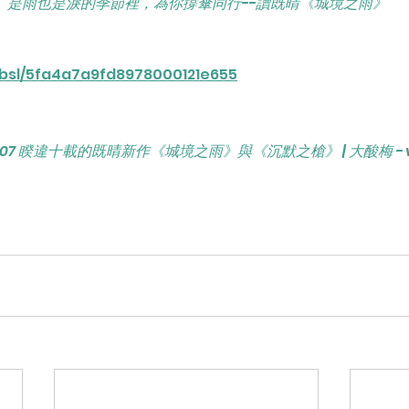
手】是雨也是淚的季節裡，為你撐傘同行--讀既晴《城境之雨》
cbsl/5fa4a7a9fd8978000121e655
07 睽違十載的既晴新作《城境之雨》與《沉默之槍》 | 大酸梅 - v