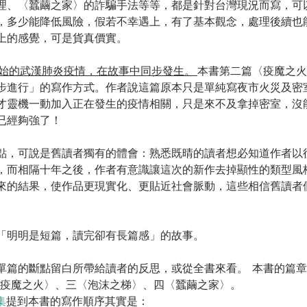
理、〈蠶繭之家〉的詐騙手法等等，都是針對台灣現況而寫，可
，多少能降低風險，假若不幸遇上，有了基本觀念，處理後續也
上的感覺，可是貨真價實。
始的武漢肺炎疫情，在故事中同步發生。 
本書第二篇〈疫魔之火
步進行」的寫作方式。作者說這篇原本只是單純寫夜市火災及密
才靈機一動加入正在發生的疫情相關，只是來不及拿掉密室，沒
已經夠強了！
點，可說是舊讀者獨有的體會：熟悉既晴的讀者想必知道作者以
，而相隔十年之後，作者有意識讓這次的新作去掉顯性的類型風
來的結果，使作品更現實化、更貼近社會脈動，這些相信舊讀者
「明明是短篇，讀完卻有長篇感」的故事。
單篇的斷點留白所帶給讀者的反思，或從全書來看。  本書的篇
〈疫魔之火〉、三〈泡沫之梯〉、四〈蠶繭之家〉。  
集
提到本書的寫作順序其實是：