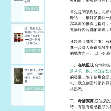
心得
不在場側寫
首先是閱讀過程，明顯
廢話⋯⋯最好節奏快一
寫本書的推薦心得時，
從「觀看地景」
連摘錄內容都怕劇透，
解讀台灣犯罪小
說的「在地性」
——讀林佛兒
其次是《城境之雨》有
〈人猿之死〉
進一步讓人覺得就發生
台灣犯罪文壇
的地方之一。 以下分為
一、在地風味 
台灣的街
本土推理小說的
過巷求一探：談既晴如
「翻譯」：讀林
的發展，除了使用台語
佛兒〈東澳之
鷹〉
化；我立刻回想張鈞見
得熟悉。
詭祕客俱樂部活動
二、考據寫實 
從偵探的
時，有沒有遺憾裡頭的