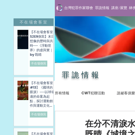
台灣犯罪作家聯會
罪詭情報
講座/展覽
林
不在場會客室
【不在場會客室
S2E9側寫】末日
想像的歷時與共
時──《浮動世
界》的虛與實｜
by 既晴
不在場側寫
罪詭情報
【不在場會客室
#13】《國球的
眼淚》──以球場
所有情報
CWT犯聯活動
詭祕客俱樂
邊的命案為起
點，探討運動創
作與運動文化發
展困境──講座側
寫紀錄
不在場側寫
犯罪紀實
專訪與講座
贈書抽
在分不清淚水
既晴《城境
【不在場會客室