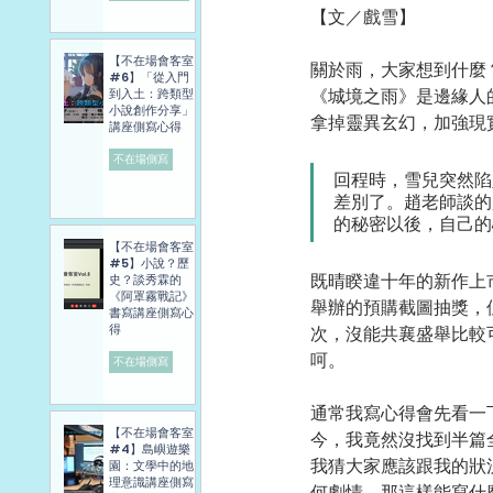
【文／戲雪】
【不在場會客室
關於雨，大家想到什麼
#6】「從入門
《城境之雨》是邊緣人
到入土：跨類型
小說創作分享」
拿掉靈異玄幻，加強現
講座側寫心得
不在場側寫
回程時，雪兒突然陷
差別了。趙老師談的
的秘密以後，自己的
【不在場會客室
#5】小說？歷
既晴睽違十年的新作上
史？談秀霖的
《阿罩霧戰記》
舉辦的預購截圖抽獎，
書寫講座側寫心
得
次，沒能共襄盛舉比較
呵。
不在場側寫
通常我寫心得會先看一
【不在場會客室
今，我竟然沒找到半篇
#4】島嶼遊樂
我猜大家應該跟我的狀
園：文學中的地
理意識講座側寫
何劇情，那這樣能寫什