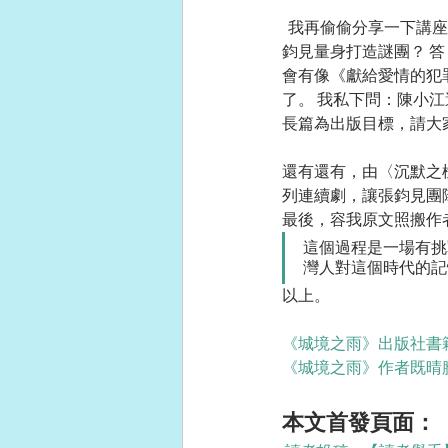
  我再偷偷分享一下講座當天的問答，看能否略解無法出席的晴粉之憾。 有人問：先有謎團，還是先為張
鈞見量身打造謎團？ 
會有像《獻給愛情的犯
了。 我私下問：陳小
長篇為出版目標，請大
還有還有，由〈沉默之
列連續劇，讓張鈞見團
最後，容我原文照搬作
這個過程是一場有挑
灣人對這個時代的記
以上。
《城境之雨》出版社書
《城境之雨》作者既晴
本文首發頁面：