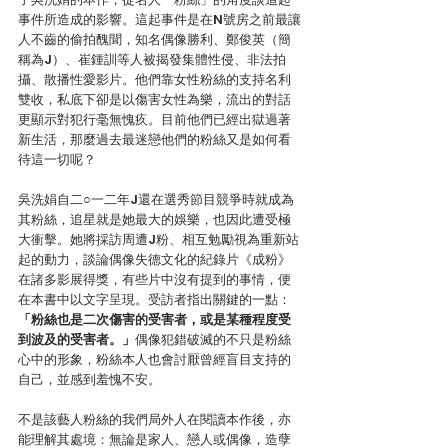
事件所造成的影響。這起事件是在N號房之前最讓
人不齒的偷拍醜聞，知名偶像勝利、鄭俊英（簡
稱為J）、崔鍾訓等人被揭發集體性侵、非法拍
攝、散播性愛影片。他們靠女性粉絲的支持名利
雙收，私底下卻是以傷害女性為樂，流出的對話
更顯示對犯行毫無愧疚。目前他們已經出獄過著
新生活，那麼過去最迷戀他們的粉絲又是如何看
待這一切呢？
吳洗娟自二○一二年J還在選秀節目競爭時就成為
其粉絲，追星就是她最大的娛樂，也因此遭受極
大衝擊。她將採訪周遭J粉、相互勉勵視為重新站
起的動力，談論偶像失德文化的紀錄片《成粉》
在諸多影展得獎，有些片中沒有提到的事情，便
在本書中以文字呈現。受訪者指出關鍵的一點：
「粉絲也是二次傷害的受害者，或是某種程度受
到波及的受害者。」
偶像犯錯破滅的不只是粉絲
心中的形象，粉絲本人也會討厭曾經盲目支持的
自己，並感到羞愧不安。
不是該藝人粉絲的我們局外人在閱讀本作後，亦
能理解其處境：無論是家人、戀人或偶像，造孽