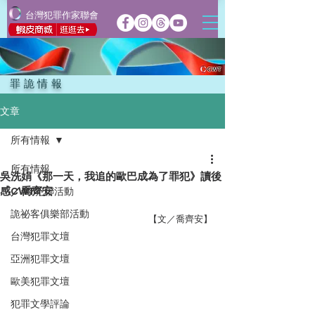
台灣犯罪作家聯會
罪詭情報
文章
所有情報
所有情報
吳洗娟《那一天，我追的歐巴成為了罪犯》讀後
感／喬齊安
CWT犯聯活動
詭祕客俱樂部活動
【文／喬齊安】
台灣犯罪文壇
亞洲犯罪文壇
歐美犯罪文壇
犯罪文學評論