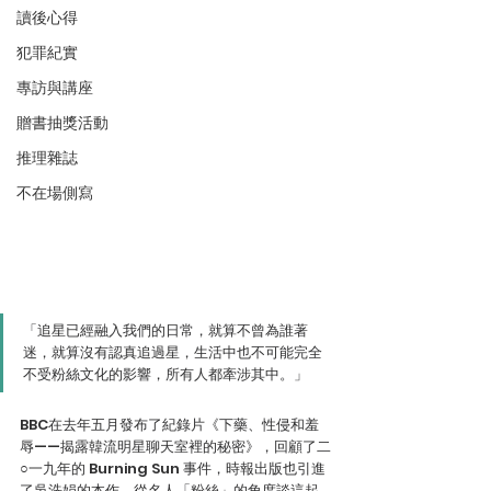
讀後心得
犯罪紀實
專訪與講座
贈書抽獎活動
推理雜誌
不在場側寫
「追星已經融入我們的日常，就算不曾為誰著
迷，就算沒有認真追過星，生活中也不可能完全
不受粉絲文化的影響，所有人都牽涉其中。」
BBC在去年五月發布了紀錄片《下藥、性侵和羞
辱——揭露韓流明星聊天室裡的秘密》，回顧了二
○一九年的 Burning Sun 事件，時報出版也引進
了吳洗娟的本作，從名人「粉絲」的角度談這起