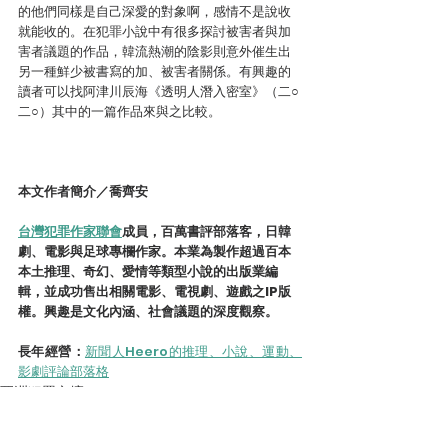
的他們同樣是自己深愛的對象啊，感情不是說收
就能收的。在犯罪小說中有很多探討被害者與加
害者議題的作品，韓流熱潮的陰影則意外催生出
另一種鮮少被書寫的加、被害者關係。有興趣的
讀者可以找阿津川辰海《透明人潛入密室》（二○
二○）其中的一篇作品來與之比較。
本文作者簡介／喬齊安
台灣犯罪作家聯會
成員，百萬書評部落客，日韓
劇、電影與足球專欄作家。本業為製作超過百本
本土推理、奇幻、愛情等類型小說的出版業編
輯，並成功售出相關電影、電視劇、遊戲之IP版
權。興趣是文化內涵、社會議題的深度觀察。
長年經營：
新聞人Heero的推理、小說、運動、
影劇評論部落格
亞洲犯罪文壇
讀後心得