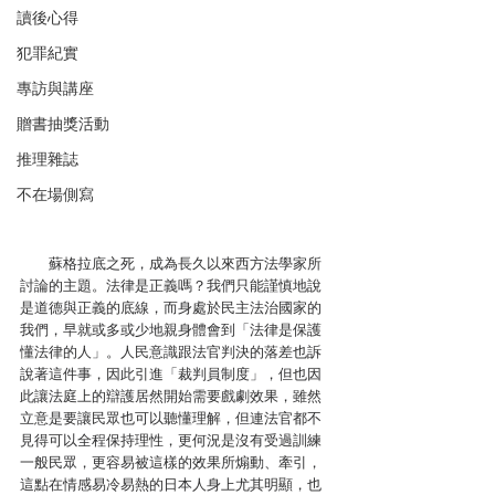
讀後心得
犯罪紀實
專訪與講座
贈書抽獎活動
推理雜誌
不在場側寫
　　蘇格拉底之死，成為長久以來西方法學家所
討論的主題。法律是正義嗎？我們只能謹慎地說
是道德與正義的底線，而身處於民主法治國家的
我們，早就或多或少地親身體會到「法律是保護
懂法律的人」。人民意識跟法官判決的落差也訴
說著這件事，因此引進「裁判員制度」，但也因
此讓法庭上的辯護居然開始需要戲劇效果，雖然
立意是要讓民眾也可以聽懂理解，但連法官都不
見得可以全程保持理性，更何況是沒有受過訓練
一般民眾，更容易被這樣的效果所煽動、牽引，
這點在情感易冷易熱的日本人身上尤其明顯，也