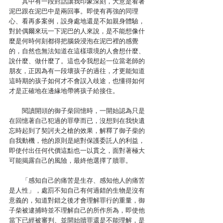
　　其中有一段對話讓我印象深刻，大意是看著
泥巴跟在泥巴中是兩回事。即使有再強的同理
心、看再多案例，設身處地還是不如親身體驗，
對於偶爾來玩一下泥巴的人來說，是不能想像什
麼是何時何刻都得把腦袋浸泡在泥巴裡的感覺
的，自然也無法知道在這樣環境的人會想什麼、
說什麼、做什麼了。這也令我想起一位當老師的
朋友，正因為有一段壞孩子的過往，才更能知道
這時期的孩子如何才不會誤入歧途，也懂得如何
才是正確地在邊緣地帶將孩子給接住。
　　閱讀開頭的御子柴回憶時，一開始認為只是
在回憶著自己犯過的罪孽而已，沒想到在我快遺
忘時起到了契訶夫之槍的效果，解釋了御子柴的
自我動機，他的原則是絕對保護委託人的利益，
即使付出任何代價這點也一以貫之，面對著極大
可能揭露自己的風險，最終他選擇了贖罪。
　　「感知自己的痛苦是生存、感知他人的痛苦
是人性」，處罰不知自己有何過錯的生物是沒有
意義的，知道對錯之後才會理解罪行的重量，御
子柴被逮捕時並不理解自己的所作所為，即使他
當下已經被審判、並開始贖罪還是不能理解，是