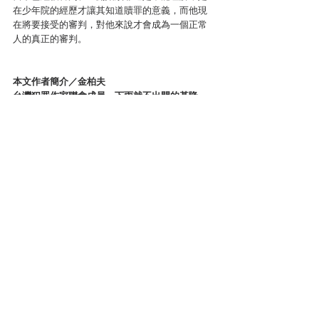
在少年院的經歷才讓其知道贖罪的意義，而他現
在將要接受的審判，對他來說才會成為一個正常
人的真正的審判。
本文作者簡介／金柏夫
台灣犯罪作家聯會成員，下雨就不出門的基隆
人，偏好類型是奇、科幻與犯罪類型的小說。創
作有《玄社宮祕聞》，短篇收錄於《來自失樂
園》、《死靈之書：臺灣克蘇魯神話短篇集》
亞洲犯罪文壇
讀後心得
查看全部
最新文章