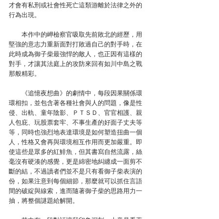
才會有私刑或社會性死亡這類游離於法律之外的
行為出現。
　　本作中的岬檢察官吸取先前敗北的經歷，用
堅強的意志力重新面對打敗過自己的對手時，在
此時成為御子柴最強悍的敵人，也正因有這樣的
對手，才讓其法庭上的攻防來回有如川中島之戰
那般精彩。
　　《追憶夜想曲》的劇情中，每段因果關係環
環相扣，並包含著各種社會與人的問題，像是性
侵、出軌、童年陰影、ＰＴＳＤ、官官相護、親
人包庇、玩股票套牢、不事生產的好面子丈夫等
等，同時也強烈地表達環境是如何塑造扭曲一個
人，性格又會再與環境相互作用而更加嚴重。即
使這些是眾多的紅鯡魚，但其書寫自然流露，絲
毫沒有硬湊的感覺，更是綿密地糾纏成一面剪不
斷的結，不過讀者們並不是只有看御子柴表演的
份，如果注意到每個細節，那麼就可以抓住言語
間的破綻與線索，進而隨著御子柴的思路用力一
抽，將整個謎題給解開。