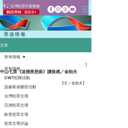
台灣犯罪作家聯會
罪詭情報
文章
所有情報
所有情報
中山七里《追憶夜想曲》讀後感／金柏夫
CWT犯聯活動
【文／金柏夫】
詭祕客俱樂部活動
台灣犯罪文壇
亞洲犯罪文壇
歐美犯罪文壇
犯罪文學評論