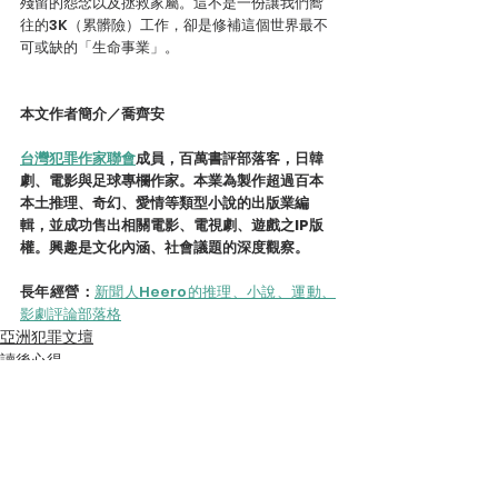
殘留的怨念以及拯救家屬。這不是一份讓我們嚮
往的3K（累髒險）工作，卻是修補這個世界最不
可或缺的「生命事業」。
本文作者簡介／喬齊安
台灣犯罪作家聯會
成員，百萬書評部落客，日韓
劇、電影與足球專欄作家。本業為製作超過百本
本土推理、奇幻、愛情等類型小說的出版業編
輯，並成功售出相關電影、電視劇、遊戲之IP版
權。興趣是文化內涵、社會議題的深度觀察。
長年經營：
新聞人Heero的推理、小說、運動、
影劇評論部落格
亞洲犯罪文壇
讀後心得
查看全部
最新文章