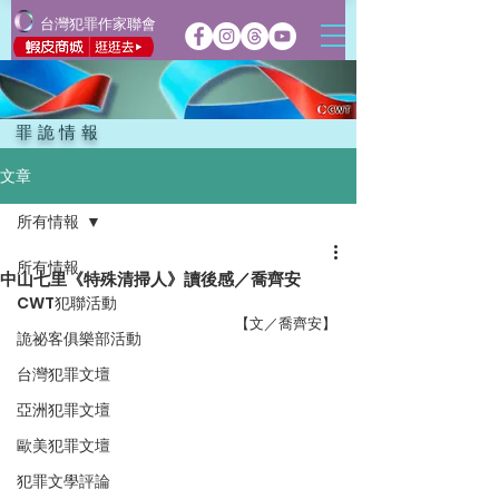
台灣犯罪作家聯會
罪詭情報
文章
所有情報
所有情報
中山七里《特殊清掃人》讀後感／喬齊安
CWT犯聯活動
【文／喬齊安】
詭祕客俱樂部活動
台灣犯罪文壇
亞洲犯罪文壇
歐美犯罪文壇
犯罪文學評論