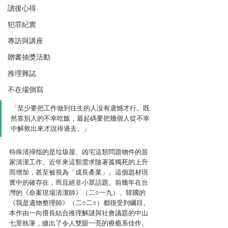
讀後心得
犯罪紀實
專訪與講座
贈書抽獎活動
推理雜誌
不在場側寫
「至少要把工作做到往生的人沒有遺憾才行。既
然靠別人的不幸吃飯，最起碼要把幾個人從不幸
中解救出來才說得過去。」
特殊清掃指的是垃圾屋、凶宅這類問題物件的居
家清潔工作。近年來這類需求隨著孤獨死的上升
而增加，甚至被視為「成長產業」。這個題材現
實中的確存在，而且絕非小眾話題。前幾年在台
灣的《命案現場清潔師》（二○一九）、韓國的
《我是遺物整理師》（二○二○）都很受到矚目。
本作由一向擅長結合推理解謎與社會議題的中山
七里執筆，繳出了令人雙眼一亮的療癒系佳作。