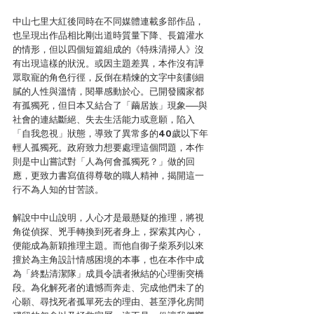
中山七里大紅後同時在不同媒體連載多部作品，
也呈現出作品相比剛出道時質量下降、長篇灌水
的情形，但以四個短篇組成的《特殊清掃人》沒
有出現這樣的狀況。或因主題差異，本作沒有譁
眾取寵的角色行徑，反倒在精煉的文字中刻劃細
膩的人性與溫情，閱畢感動於心。已開發國家都
有孤獨死，但日本又結合了「繭居族」現象──與
社會的連結斷絕、失去生活能力或意願，陷入
「自我忽視」狀態，導致了異常多的40歲以下年
輕人孤獨死。政府致力想要處理這個問題，本作
則是中山嘗試對「人為何會孤獨死？」做的回
應，更致力書寫值得尊敬的職人精神，揭開這一
行不為人知的甘苦談。
解說中中山說明，人心才是最懸疑的推理，將視
角從偵探、兇手轉換到死者身上，探索其內心，
便能成為新穎推理主題。而他自御子柴系列以來
擅於為主角設計情感困境的本事，也在本作中成
為「終點清潔隊」成員令讀者揪結的心理衝突橋
段。為化解死者的遺憾而奔走、完成他們未了的
心願、尋找死者孤單死去的理由、甚至淨化房間