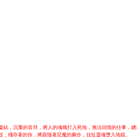
凝結，沉重的音符，將人的魂魄打入死地，無法回憶的往事，總
殼，殘存著的你，將跟隨著惡魔的腳步，拉扯靈魂墮入地獄。