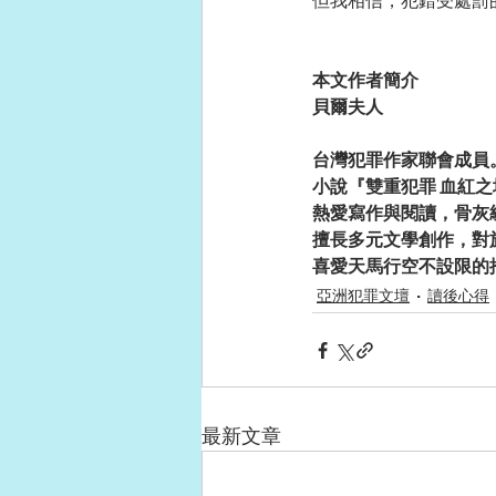
但我相信，犯錯受處罰
本文作者簡介
貝爾夫人
台灣犯罪作家聯會成員
小說『雙重犯罪 血紅
熱愛寫作與閱讀，骨灰
擅長多元文學創作，對
喜愛天馬行空不設限的
亞洲犯罪文壇
讀後心得
最新文章