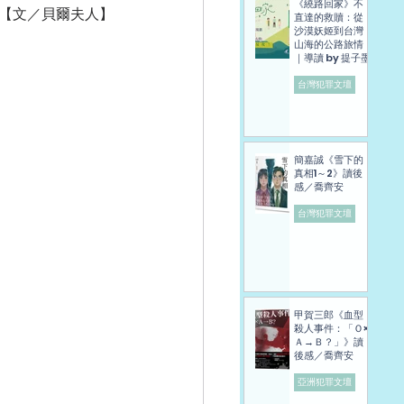
《繞路回家》不
【文／貝爾夫人】
直達的救贖：從
沙漠妖姬到台灣
山海的公路旅情
｜導讀 by 提子墨
台灣犯罪文壇
簡嘉誠《雪下的
真相1～2》讀後
感／喬齊安
台灣犯罪文壇
甲賀三郎《血型
殺人事件：「Ｏ×
Ａ→Ｂ？」》讀
後感／喬齊安
亞洲犯罪文壇