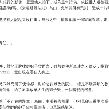
人犯行的影像，竟遭他人拍下，成為呈堂證供。依照世人道德觀
辯護律師以《緊急避難法則》為由，免除其所有刑則，造成一片
也沒有人記起這段往事，無形之中，憤恨卻讓三個家庭毀滅，走
責任。」
。
件，對於王牌律師御子柴而言，雖然案件所牽連之人廣泛，挑戰
的地方，竟出現在委任人身上。
見武雄充滿了使命感，對於惡習難改的院生，總是不厭其煩的教
向信念，給了原本放棄人生的御子柴，一個轉變的機會。
以「不存在的殺意」為由，主張被告無罪，但稻見卻三番兩次昭
委任律師的御子柴相當頭痛，但又深感敬佩。