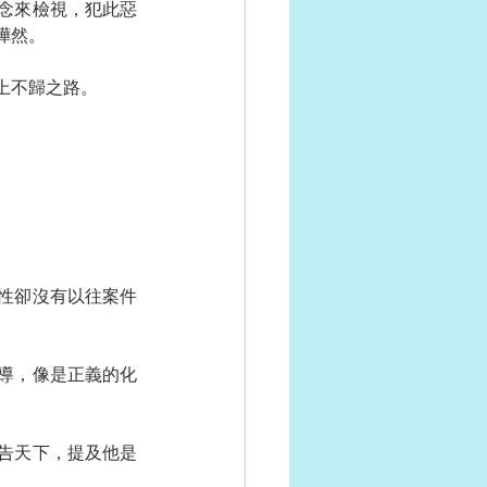
念來檢視，犯此惡
嘩然。
上不歸之路。
性卻沒有以往案件
導，像是正義的化
告天下，提及他是