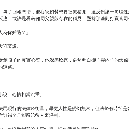
，為了回報恩情，他心急如焚想要拯救稻見，這反倒讓一向理性
反應，或許是看著如同父親般存在的稻見，堅持那些對打贏官司
人為你難過？」
大吼著說。
受創孩子的真實心聲，他深感欣慰，雖然明白御子柴內心的焦躁
的道路。
小說，心情相當沉重。
法用現行的法律來衡量，畢竟人性是變幻無常，但法條有時卻是
對誰錯？只能留給後人來評判。