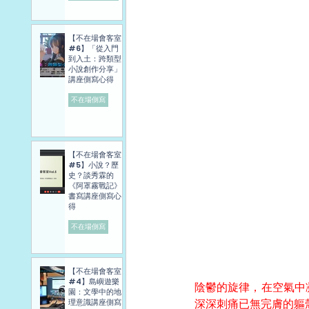
【不在場會客室
#6】「從入門
到入土：跨類型
小說創作分享」
講座側寫心得
不在場側寫
【不在場會客室
#5】小說？歷
史？談秀霖的
《阿罩霧戰記》
書寫講座側寫心
得
不在場側寫
【不在場會客室
#4】島嶼遊樂
陰鬱的旋律，在空氣中
園：文學中的地
深深刺痛已無完膚的軀
理意識講座側寫