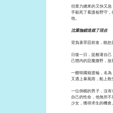
但業力總來的又快又急
手殺死了看護栃野守，
他。
沈重枷鎖造就了現在
背負著罪惡前進，饒恕
日復一日，提醒著自己
己體內的惡魔撒野，放
一艘韓國籍渡輪，名為
又遇上暴風雨，船上救
一位倒楣的男子，沒有
自己的性命，他無所不
少女，獲得求生的機會