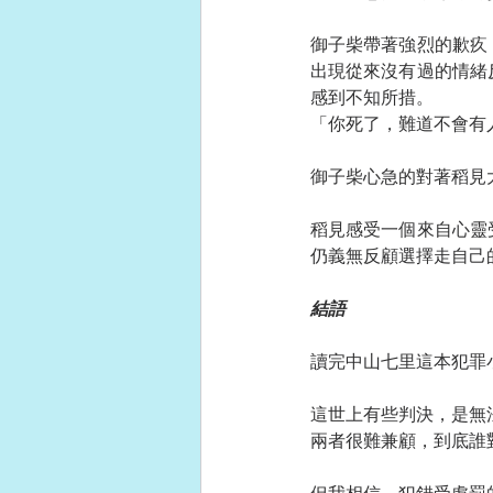
御子柴帶著強烈的歉疚
出現從來沒有過的情緒
感到不知所措。
「你死了，難道不會有
御子柴心急的對著稻見
稻見感受一個來自心靈
仍義無反顧選擇走自己
結語
讀完中山七里這本犯罪
這世上有些判決，是無
兩者很難兼顧，到底誰