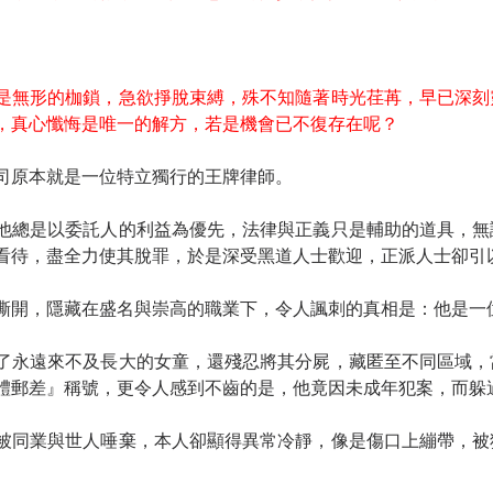
是無形的枷鎖，急欲掙脫束縛，殊不知隨著時光荏苒，早已深刻
，真心懺悔是唯一的解方，若是機會已不復存在呢？
司原本就是一位特立獨行的王牌律師。
他總是以委託人的利益為優先，法律與正義只是輔助的道具，無
看待，盡全力使其脫罪，於是深受黑道人士歡迎，正派人士卻引
撕開，隱藏在盛名與崇高的職業下，令人諷刺的真相是：他是一
了永遠來不及長大的女童，還殘忍將其分屍，藏匿至不同區域，
體郵差』稱號，更令人感到不齒的是，他竟因未成年犯案，而躲
被同業與世人唾棄，本人卻顯得異常冷靜，像是傷口上繃帶，被