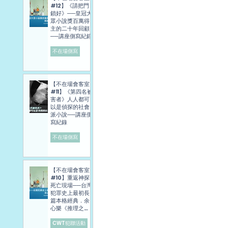
#12】《請把門
鎖好》──皇冠大
眾小說獎百萬得
主的二十年回顧
──講座側寫紀錄
不在場側寫
【不在場會客室
#11】《第四名被
害者》人人都可
以是偵探的社會
派小說──講座側
寫紀錄
不在場側寫
【不在場會客室
#10】重返神探
死亡現場──台灣
犯罪史上最初長
篇本格經典．余
心樂《推理之
旅》講座側寫報
導
CWT犯聯活動