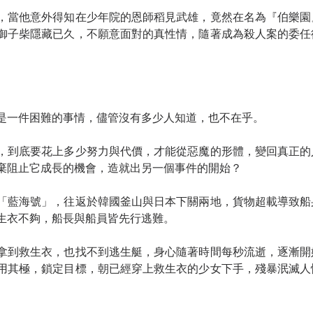
，當他意外得知在少年院的恩師稻見武雄，竟然在名為『伯樂園
御子柴隱藏已久，不願意面對的真性情，隨著成為殺人案的委任
是一件困難的事情，儘管沒有多少人知道，也不在乎。
，到底要花上多少努力與代價，才能從惡魔的形體，變回真正的
棄阻止它成長的機會，造就出另一個事件的開始？
「藍海號」，往返於韓國釜山與日本下關兩地，貨物超載導致船
生衣不夠，船長與船員皆先行逃難。
拿到救生衣，也找不到逃生艇，身心隨著時間每秒流逝，逐漸開
用其極，鎖定目標，朝已經穿上救生衣的少女下手，殘暴泯滅人
。