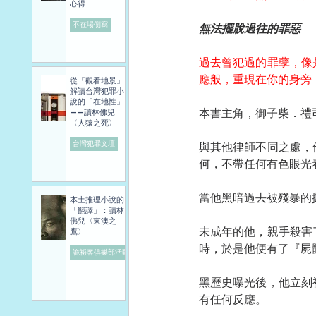
心得
不在場側寫
無法擺脫過往的罪惡
過去曾犯過的罪孽，像
應般，重現在你的身旁
從「觀看地景」
解讀台灣犯罪小
說的「在地性」
本書主角，御子柴．禮
——讀林佛兒
〈人猿之死〉
台灣犯罪文壇
與其他律師不同之處，
何，不帶任何有色眼光
當他黑暗過去被殘暴的
本土推理小說的
「翻譯」：讀林
佛兒〈東澳之
未成年的他，親手殺害
鷹〉
時，於是他便有了『屍
詭祕客俱樂部活動
黑歷史曝光後，他立刻
有任何反應。