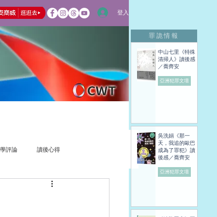
登入
罪詭情報
中山七里《特殊
清掃人》讀後感
／喬齊安
亞洲犯罪文壇
吳洗娟《那一
天，我追的歐巴
學評論
讀後心得
成為了罪犯》讀
後感／喬齊安
亞洲犯罪文壇