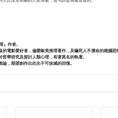
的人比沒受制裁的人更快樂，這句話是無庸置疑的。
。
之塔』作者。
級的電影愛好者，偏愛歐美推理著作，及嚇死人不償命的燒腦恐
於哲學研究及探討人類心理，有著莫名的執著。
推論，期望創作出此生不可抹滅的回憶。