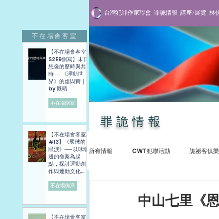
台灣犯罪作家聯會
罪詭情報
講座/展覽
林
不在場會客室
【不在場會客室
S2E9側寫】末日
想像的歷時與共
時──《浮動世
界》的虛與實｜
by 既晴
不在場側寫
罪詭情報
【不在場會客室
#13】《國球的
眼淚》──以球場
所有情報
CWT犯聯活動
詭祕客俱樂
邊的命案為起
點，探討運動創
作與運動文化發
展困境──講座側
寫紀錄
不在場側寫
犯罪紀實
專訪與講座
贈書抽
中山七里《
【不在場會客室