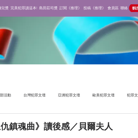
佛兒獎
完美犯罪讀這本!
島田莊司獎
訂閱《推理》
投稿《推理》
會員區
聯絡
部活動
台灣犯罪文壇
亞洲犯罪文壇
歐美犯罪文壇
犯罪文
獎活動
推理雜誌
不在場側寫
恩仇鎮魂曲》讀後感／貝爾夫人