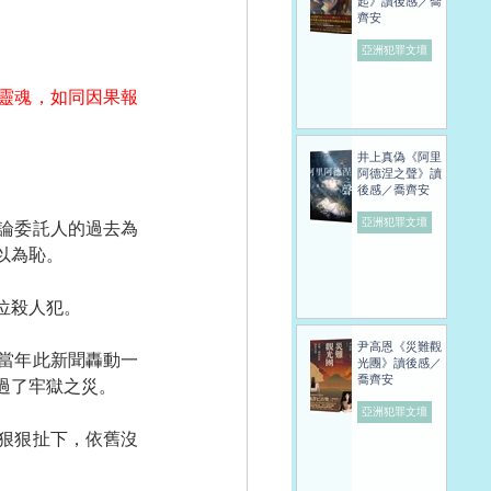
起》讀後感／喬
齊安
亞洲犯罪文壇
靈魂，如同因果報
井上真偽《阿里
阿德涅之聲》讀
後感／喬齊安
亞洲犯罪文壇
論委託人的過去為
以為恥。
位殺人犯。
尹高恩《災難觀
當年此新聞轟動一
光團》讀後感／
喬齊安
過了牢獄之災。
亞洲犯罪文壇
狠狠扯下，依舊沒