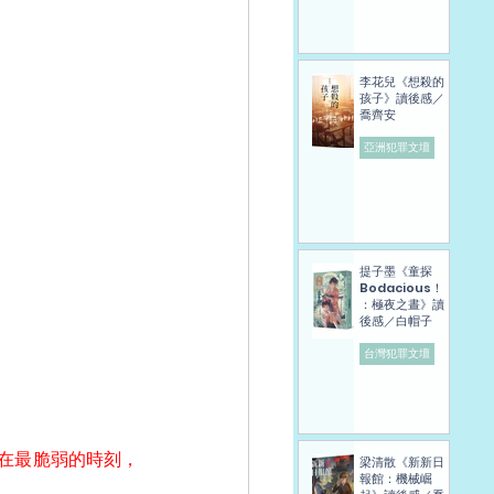
李花兒《想殺的
孩子》讀後感／
喬齊安
亞洲犯罪文壇
提子墨《童探
Bodacious！
：極夜之晝》讀
後感／白帽子
台灣犯罪文壇
在最脆弱的時刻，
梁清散《新新日
報館：機械崛