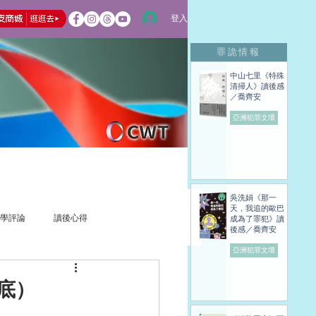
登入
罪詭情報
中山七里《特殊
清掃人》讀後感
／喬齊安
亞洲犯罪文壇
吳洗娟《那一
天，我追的歐巴
學評論
讀後心得
成為了罪犯》讀
後感／喬齊安
亞洲犯罪文壇
底）