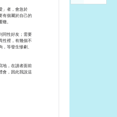
愛」者，會急於
要有個屬於自己的
覆轍。
到同性好友；需要
異性裡，有幾個不
夠，等發生慘劇、
寫地，在讀者面前
體會，因此我說這
）