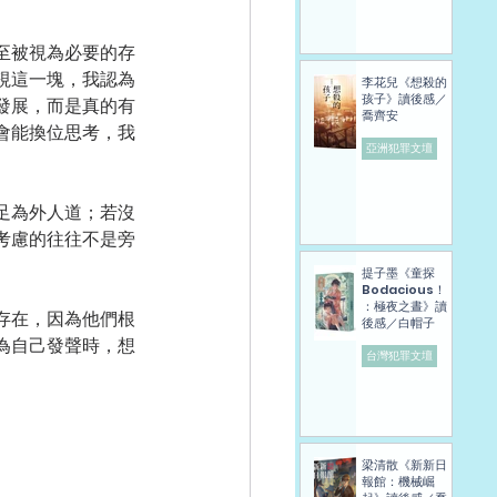
至被視為必要的存
視這一塊，我認為
李花兒《想殺的
孩子》讀後感／
發展，而是真的有
喬齊安
會能換位思考，我
亞洲犯罪文壇
足為外人道；若沒
考慮的往往不是旁
提子墨《童探
Bodacious！
：極夜之晝》讀
存在，因為他們根
後感／白帽子
為自己發聲時，想
台灣犯罪文壇
梁清散《新新日
報館：機械崛