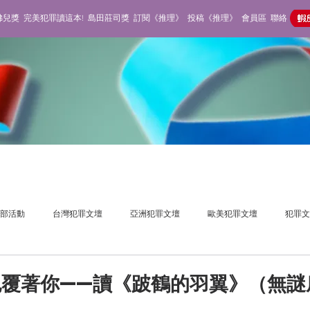
佛兒獎
完美犯罪讀這本!
島田莊司獎
訂閱《推理》
投稿《推理》
會員區
聯絡
部活動
台灣犯罪文壇
亞洲犯罪文壇
歐美犯罪文壇
犯罪文
獎活動
推理雜誌
不在場側寫
覆著你——讀《跛鶴的羽翼》（無謎