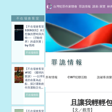
台灣犯罪作家聯會
罪詭情報
講座/展覽
林
不在場會客室
【不在場會客室
S2E9側寫】末日
想像的歷時與共
時──《浮動世
界》的虛與實｜
by 既晴
不在場側寫
罪詭情報
【不在場會客室
#13】《國球的
眼淚》──以球場
所有情報
CWT犯聯活動
詭祕客俱樂
邊的命案為起
點，探討運動創
作與運動文化發
展困境──講座側
寫紀錄
不在場側寫
犯罪紀實
專訪與講座
贈書抽
且讓我輕輕包
【文／戲雪】
【不在場會客室