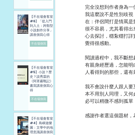
完全沒想到作者身為一
我這麼說不是性別歧視
【不在場會客室
在：伴侶間打是情罵是
#6】「從入門
到入土：跨類型
很不容易，尤其看得出
小說創作分享」
講座側寫心得
心去探討，穩紮穩打詳
覺得很感動。
不在場側寫
閱讀過程中，我不斷想
有親身經歷過，怎能明
【不在場會客室
人看得到的那些，還有
#5】小說？歷
史？談秀霖的
《阿罩霧戰記》
書寫講座側寫心
我不會說什麼人跟人要
得
本不用別人同理，又何
不在場側寫
必可以稍微不感到孤單
感謝作者選這個題材，
【不在場會客室
#4】島嶼遊樂
園：文學中的地
理意識講座側寫