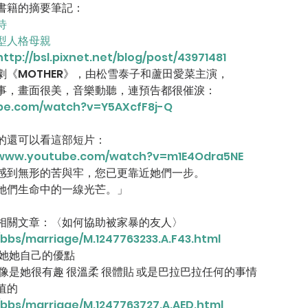
書籍的摘要筆記：
待
型人格母親
http://bsl.pixnet.net/blog/post/43971481
《MOTHER》，由松雪泰子和蘆田愛菜主演，
事，畫面很美，音樂動聽，連預告都很催淚：
be.com/watch?v=Y5AXcfF8j-Q
的還可以看這部短片：
/www.youtube.com/watch?v=m1E4Odra5NE
感到無形的苦與牢，您已更靠近她們一步。
她們生命中的一線光芒。」
相關文章：〈如何協助被家暴的友人〉
/bbs/marriage/M.1247763233.A.F43.html
醒她她自己的優點
像是她很有趣 很溫柔 很體貼 或是巴拉巴拉任何的事情
值的
/bbs/marriage/M.1247763727.A.AED.html