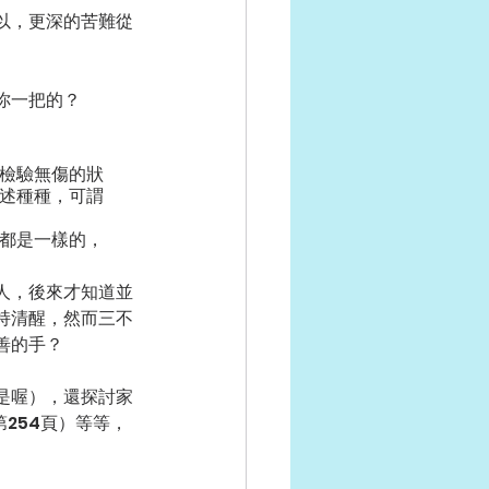
以，更深的苦難從
你一把的？
檢驗無傷的狀
述種種，可謂
都是一樣的，
人，後來才知道並
持清醒，然而三不
善的手？
是喔），還探討家
254頁）等等，