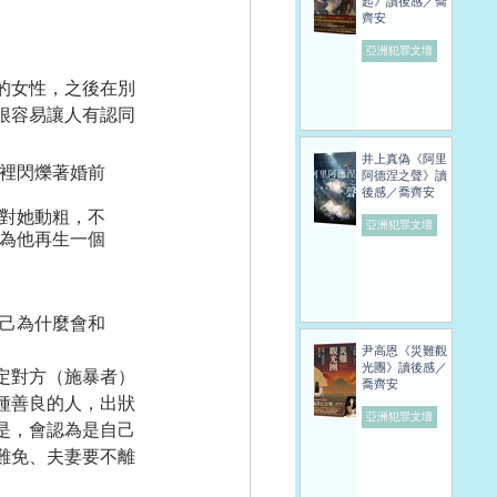
起》讀後感／喬
齊安
亞洲犯罪文壇
的女性，之後在別
很容易讓人有認同
井上真偽《阿里
裡閃爍著婚前
阿德涅之聲》讀
後感／喬齊安
對她動粗，不
亞洲犯罪文壇
為他再生一個
己為什麼會和
尹高恩《災難觀
光團》讀後感／
定對方（施暴者）
喬齊安
種善良的人，出狀
亞洲犯罪文壇
是，會認為是自己
難免、夫妻要不離