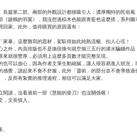
〉長篇第二部。兩部的外觀設計都很吸引人：濃厚獨特的民俗風
部《跛鶴的羽翼》，我沒想過棕木色能跟青藍色這麼搭，系列圖
買回家。此外，值得購買的原因還有：
「家暴」這麼難寫的題材，駕馭得如此純熟流暢、扣人心弦！
心之外，內頁排版也不是換段換句就空個三五行的灌水騙錢作品
原來就很豐厚，必須用上這麼多頁數才能完整呈現。
的也可以放心，因為作者文筆生動細膩，讓人很容易進入狀況，
的感覺，讀起來不會不舒服，此外「靈術」的部分並不會導致過
），反而有紮實的推理過程，相信可以滿足大家。
立閱讀，沒看過前一部《慧能的柴刀》也沒關係喔！
文，文長慎入。
多。