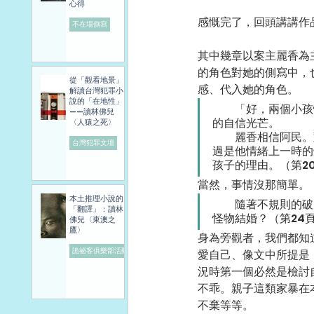
心得
感慨完了，回頭講講作
不在場側寫
其中幾章以案主麗香為
的角色對她的側寫中，
從「觀看地景」
感、代入她的角色。
解讀台灣犯罪小
說的「在地性」
　　「好，兩個小孩
——讀林佛兒
的自信光芒。
〈人猿之死〉
　　麗香相信阿民。
台灣犯罪文壇
過是他情緒上一時的
孩子的理由。（第2
當然，事情沒那簡單。
本土推理小說的
　　隨著不規則的破
「翻譯」：讀林
怪物結婚？（第24
佛兒〈東澳之
鷹〉
身為旁觀者，我們都知
詭祕客俱樂部活動
愛自己、像文中所提是
況時第一個必然是檢討
不乖。親子這類家暴在
不棄等等。