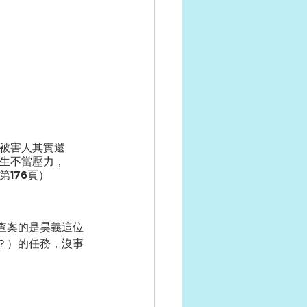
被害人其實還
生不當壓力，
176頁）
查案的是昊義這位
？）的任務，沒事