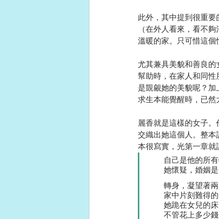
此外，其中提到很重要
（在外人看來，看不夠
溫暖的家。只可惜這個
尤其兼具美貌和善良的
幫助時，在家人和同性
是覬覦她的美貌呢？加
求生本能覺醒時，已然
麗香就是這樣的女子。
交織出她這個人。整本
本很寫實，光第一章就
　　自己是他的所有
　　她懷疑，婚姻是
　　轉身，凝望著兩
　　家中片刻難得的
　　她跪在女兒的床
　　不管花上多少錢