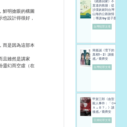
《繞路回家》不
直達的救贖：從
沙漠妖姬到台灣
，鮮明搶眼的構圖
山海的公路旅情
示也設計得很好，
｜導讀 by 提子墨
台灣犯罪文壇
，而是因為這部本
簡嘉誠《雪下的
真相1～2》讀後
而且雖然是講家
感／喬齊安
份靈幻而空虛（在
台灣犯罪文壇
甲賀三郎《血型
殺人事件：「Ｏ×
Ａ→Ｂ？」》讀
後感／喬齊安
亞洲犯罪文壇