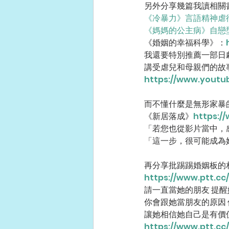
另外分享幾篇我讀相關
《冷暴力》言語精神虐
《媽媽的公主病》自戀
《婚姻的幸福科學》：
我還要特別推薦一部日劇
講受虐兒和母親們的故
https://www.youtu
而不懂什麼是無形家暴
《新居落成》
https:/
「若您也從影片當中，
「這一步，很可能成為
再分享批踢踢婚姻板的
https://www.ptt.cc
請一直當她的朋友 提
你會跟她當朋友的原因 
讓她相信她自己是有價
https://www.ptt.cc