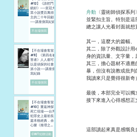
#12】《請把門
鎖好》──皇冠大
舟動
〈靈術師偵探系列
眾小說獎百萬得
主的二十年回顧
並緊扣主旨。特別是這
──講座側寫紀錄
總之讓人光看封面就想
不在場側寫
其一，這麼大的篇幅、
其二，除了外觀設計用
【不在場會客室
#11】《第四名被
身的資訊量、文字量，
害者》人人都可
其三，擔心題材不適應
以是偵探的社會
派小說──講座側
暴，但沒有說教或批判
寫紀錄
我讀來只是覺得很新奇
不在場側寫
最後，本部完全可以獨
接下來進入心得感想正
【不在場會客室
#10】重返神探
死亡現場──台灣
犯罪史上最初長
篇本格經典．余
心樂《推理之
這部讀起來真是感慨良
旅》講座側寫報
導
CWT犯聯活動