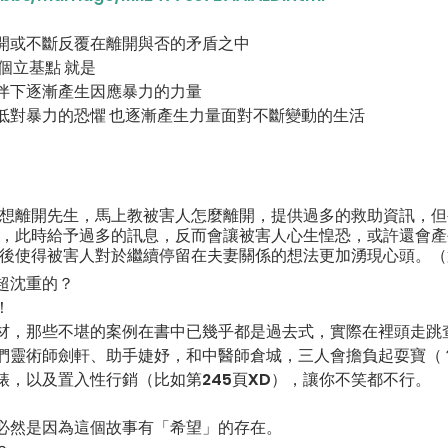
開或不斷反覆在離開與否的矛盾之中
個立基點 就是
伴下逐漸產生因應暴力的力量
低對暴力的恐懼 也逐漸產生力量面對不斷變動的生活
想離開先生，馬上教被害人怎麼離開，提供過多的救助資訊，但
，此時給予過多的訊息，反而會讓被害人心生惶恐，或許還會產
後使得被害人對於繼續停留在夫妻關係的想法更加湧現心頭。（第
超沈重的？
！
材，那些不堪的案例在書中已幾乎都是過去式，實際在裡頭走跳
們靈術師劍軒、助手婕妤，和中醫師倉城，三人會擔負起耍寶（
婊，以及置入性行銷（比如第245頁XD），讓你不笑都不行。
必然是因為這個故事有「希望」的存在。