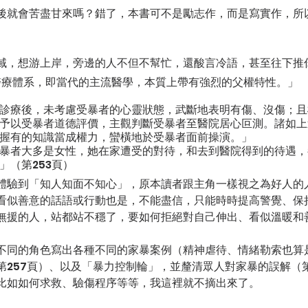
後就會苦盡甘來嗎？錯了，本書可不是勵志作，而是寫實作，所
域，想游上岸，旁邊的人不但不幫忙，還酸言冷語，甚至往下推
醫療體系，即當代的主流醫學，本質上帶有強烈的父權特性。」
診療後，未考慮受暴者的心靈狀態，武斷地表明有傷、沒傷；且
予以受暴者道德評價，主觀判斷受暴者至醫院居心叵測。諸如上
握有的知識當成權力，蠻橫地於受暴者面前操演。」
暴者大多是女性，她在家遭受的對待，和去到醫院得到的待遇，
」（第253頁）
體驗到「知人知面不知心」，原本讀者跟主角一樣視之為好人的
看似善意的話語或行動也是，不能盡信，只能時時提高警覺、保
無援的人，站都站不穩了，要如何拒絕對自己伸出、看似溫暖和
不同的角色寫出各種不同的家暴案例（精神虐待、情緒勒索也算
第257頁）、以及「暴力控制輪」，並釐清眾人對家暴的誤解（第
比如如何求救、驗傷程序等等，我這裡就不摘出來了。