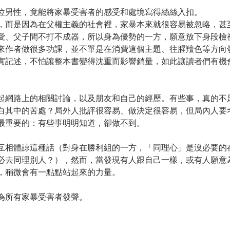
位男性，竟能將家暴受害者的感受和處境寫得絲絲入扣。
，而是因為在父權主義的社會裡，家暴本來就很容易被忽略，甚
愛、父子間不打不成器，所以身為優勢的一方，願意放下身段檢
來作者做很多功課，並不單是在消費這個主題、往腥羶色等方向
實記述，不怕讓整本書變得沈重而影響銷量，如此讓讀者們有機
起網路上的相關討論，以及朋友和自己的經歷。有些事，真的不
白其中的苦處？局外人批評很容易、做決定很容易，但局內人要
最重要的：有些事明明知道，卻做不到。
互相體諒這種話（對身在勝利組的一方，「同理心」是沒必要的
必去同理別人？），然而，當發現有人跟自己一樣，或有人願意
，稍微會有一點點站起來的力量。
為所有家暴受害者發聲。