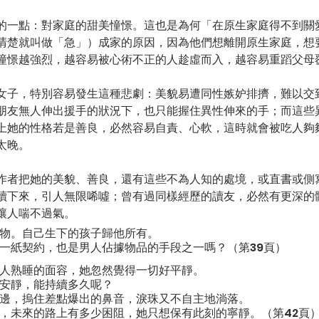
的一點：對家庭的甜美憧憬。這也是為何「在原生家庭得不到關
清楚就叫做「急」）成家的原因，因為他們想離開原生家庭，想
憧憬越強烈，越容易被心術不正的人趁虛而入，越容易重蹈父母
女子，特別容易發生這種悲劇：美貌易遭同性嫉妒排擠，難以交
朋友無人伸出援手的狀況下，也只能握住異性伸來的手；而這些
上她的性格若是善良，必然容易自責、心軟，這時就會被吃人夠
太晚。
作者把她的美貌、善良，還有這些不為人知的處境，或直書或側
讀下來，引人無限唏噓；曾有過同樣經歷的讀友，必然有更深的
讓人喘不過氣。
物。自己生下的孩子歸他所有。
一紙契約，也是男人佔據物品的手段之一嗎？（第39頁）
人熟睡的面容，她忽然覺得一切好平靜。
安靜，能持續多久呢？
邊，摀住差點爆出的鼻音，淚珠又不自主地淌落。
，未來的路上有多少困阻，她只想保有此刻的寧靜。（第42頁