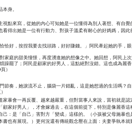
品本身。
主視點來寫，從她的內心可知她是一位懂得為別人著想、有自覺
也看得出她是一位有行動力、對孩子溫柔有耐心的好媽媽，因此
恰恰好，按捏我要去找頭路，好好賺錢。」阿民牽起她的手，眼
對家庭的甜美憧憬，再度湧進她的想像之中。她回想，阿民上次
煩躁罷了；阿民是顧家的好男人，這點絕對沒錯。這也成為麗香
0頁）
門節奏，她淚流不止，腦袋一片錯亂，這是她想過的生活嗎？自
頁）
道家暴會一再反覆、越來越嚴重，但對當事人來說，當初就是認
「顧家好男人」，才會嫁過去，在這個前提下，特別是像麗香這
自己：是「自己」害對方「變成」這樣的。（小孩被父母施暴也
本書也有展現。）更何況還有傳統觀念壓在上面：夫妻爭執本就