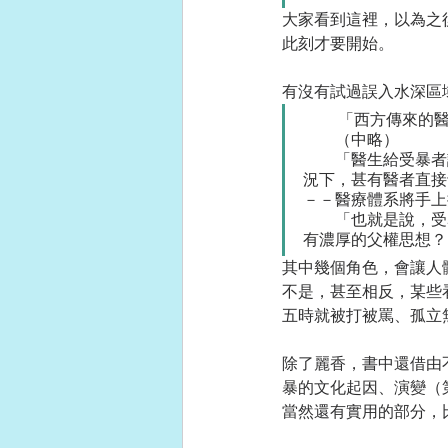
大家看到這裡，以為之
此刻才要開始。
有沒有試過誤入水深區
　　 「西方傳來的
　　（中略）
　　「醫生給受暴者
況下，甚有醫者直接
－－醫療體系將手上
　　「也就是說，受
有濃厚的父權思想？
其中幾個角色，會讓人
不是，甚至相反，某些
五時就被打被罵、孤立
除了麗香，書中還借由
暴的文化起因、演變（
當然還有實用的部分，