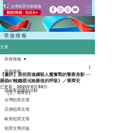
台灣犯罪作家聯會
罪詭情報
文章
所有情報
所有情報
【書評】那些與連續殺人魔奮戰的警察身影──
羅伯．杜格尼《她最後的呼吸》／喬齊安
CWT犯聯活動
已更新：
2021年11月30日
詭祕客俱樂部活動
【文／喬齊安】
台灣犯罪文壇
亞洲犯罪文壇
歐美犯罪文壇
犯罪文學評論