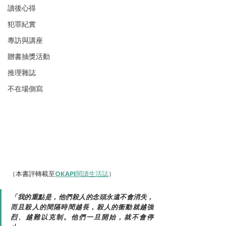
讀後心得
犯罪紀實
專訪與講座
贈書抽獎活動
推理雜誌
不在場側寫
（本書評轉載至
OKAPI閱讀生活誌
）
「我的重點是，他們殺人的念頭永遠不會消失，
而且殺人的間隔時間越長，殺人的衝動就越強
烈、越難以克制。他們一旦開始，就不會停