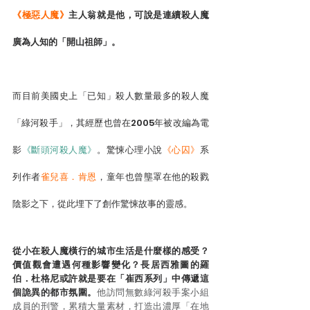
《極惡人魔》
主人翁就是他，可說是連續殺人魔
廣為人知的「開山祖師」。
而目前美國史上「已知」殺人數量最多的殺人魔
「綠河殺手」，其經歷也曾在2005年被改編為電
影
《斷頭河殺人魔》
。驚悚心理小說
《心囚》
系
列作者
雀兒喜．肯恩
，童年也曾壟罩在他的殺戮
陰影之下，從此埋下了創作驚悚故事的靈感。
從小在殺人魔橫行的城市生活是什麼樣的感受？
價值觀會遭遇何種影響變化？長居西雅圖的羅
伯．杜格尼或許就是要在「崔西系列」中傳遞這
個詭異的都市氛圍。
他訪問無數綠河殺手案小組
成員的刑警，累積大量素材，打造出濃厚「在地