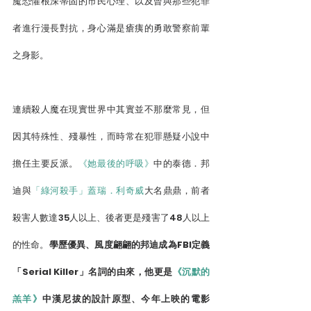
魔恐懼根深蒂固的市民心理、以及曾與那些犯罪
者進行漫長對抗，身心滿是瘡痍的勇敢警察前輩
之身影。
連續殺人魔在現實世界中其實並不那麼常見，但
因其特殊性、殘暴性，而時常在犯罪懸疑小說中
擔任主要反派。
《她最後的呼吸》
中的泰德．邦
迪與
「綠河殺手」蓋瑞．利奇威
大名鼎鼎，前者
殺害人數達35人以上、後者更是殘害了48人以上
的性命。
學歷優異、風度翩翩的邦迪成為FBI定義
「Serial Killer」名詞的由來，他更是
《沉默的
羔羊》
中漢尼拔的設計原型、今年上映的電影