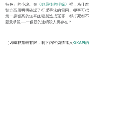
特色」的小說。在
《她最後的呼吸》
裡，為什麼
警方高層明明確認了行兇手法的雷同、卻寧可把
第一起犯案的無辜嫌犯製造成冤罪，卻打死都不
願意承認──一個新的連續殺人魔存在？
（因轉載篇幅有限，剩下內容煩請進入
OKAPI的
專欄連結
點閱觀賞）
本文作者簡介／喬齊安 
台灣犯罪作家聯會
成員，百萬書評部落客，日韓
劇、電影與足球專欄作家。本業為製作超過百本
本土推理、奇幻、愛情等類型小說的出版業編
輯，並成功售出相關電影、電視劇、遊戲之IP版
權。興趣是文化內涵、社會議題的深度觀察。
長年經營：
新聞人Heero的推理、小說、運動、
影劇評論部落格
歐美犯罪文壇