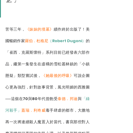
止。」
苦等三年，
《妹妹的墳墓》
續作終於出版了！美
國暢銷作家
羅伯．杜格尼
（Robert Dugoni）
的
「崔西．克羅斯懷特」系列目前已經發表六部作
品，繼第一集發生在虛構的雪松叢林鎮的「小鎮
懸疑」類型嘗試後，
《她最後的呼吸》
可說企圖
心更為強烈，針對故事背景，風光明媚的西雅圖
──這個在70與80年代曾飽受
泰德．邦迪
與
「綠
河殺手」
蓋瑞．利奇威
毒手肆虐的都市，大膽地
再一次將連續殺人魔置入於當代，書寫那些對人