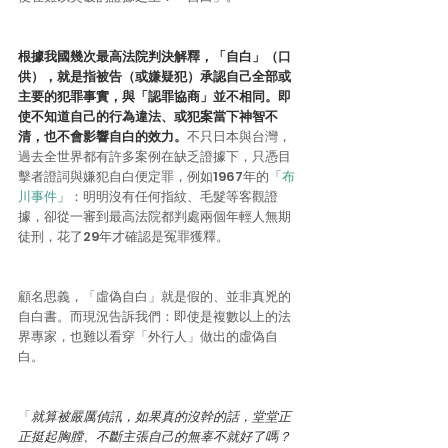
根據我國幾次最高法院判決解釋，「自白」（口
供），就是指被告（或嫌疑犯）承認自己全部或
主要的犯罪事實，與「認罪協商」並不相同。即
使不知道自己的行為違法、或犯案當下神智不
清，也不會影響自白的效力。
不只日本與台灣，
過去全世界都有許多案例在缺乏證據下，只憑目
擊者證詞與嫌犯自白便定罪，例如1967年的「
布
川事件
」：明明沒有任何指紋、毛髮等客觀證
據，卻從一審到最高法院都判處兩個年輕人無期
徒刑，花了29年才確認是冤罪獲釋。
顧名思義，「虛偽自白」就是假的、並非真兇的
自白書。而現況告訴我們：即使是複數以上的法
界專家，也難以看穿「外行人」做出的虛偽自
白。
「
就算被嚴厲偵訊，如果真的沒幹的話，堂堂正
正挺起胸膛、不斷主張自己的無辜不就好了嗎？