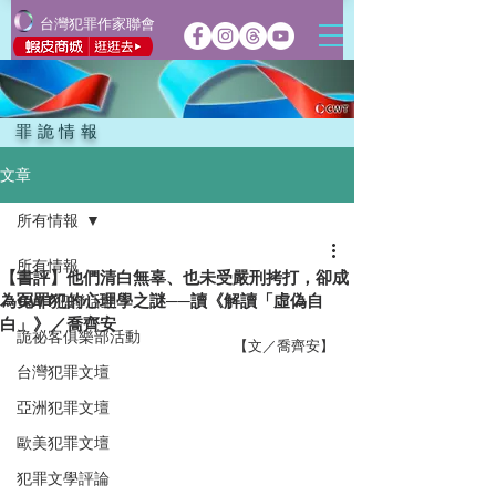
台灣犯罪作家聯會
罪詭情報
文章
所有情報
所有情報
【書評】他們清白無辜、也未受嚴刑拷打，卻成
為冤罪犯的心理學之謎──讀《解讀「虛偽自
CWT犯聯活動
白」》／喬齊安
詭祕客俱樂部活動
【文／喬齊安】
台灣犯罪文壇
亞洲犯罪文壇
歐美犯罪文壇
犯罪文學評論