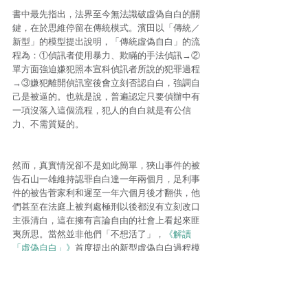
書中最先指出，法界至今無法識破虛偽自白的關
鍵，在於思維停留在傳統模式。濱田以「傳統／
新型」的模型提出說明，「傳統虛偽自白」的流
程為：①偵訊者使用暴力、欺瞞的手法偵訊→②
單方面強迫嫌犯照本宣科偵訊者所說的犯罪過程
→③嫌犯離開偵訊室後會立刻否認自白，強調自
己是被逼的。也就是說，普遍認定只要偵辦中有
一項沒落入這個流程，犯人的自白就是有公信
力、不需質疑的。
然而，真實情況卻不是如此簡單，狹山事件的被
告石山一雄維持認罪自白達一年兩個月，足利事
件的被告菅家利和遲至一年六個月後才翻供，他
們甚至在法庭上被判處極刑以後都沒有立刻改口
主張清白，這在擁有言論自由的社會上看起來匪
夷所思。當然並非他們「不想活了」，
《解讀
「虛偽自白」》
首度提出的新型虛偽自白過程模
型，揭開了這些深藏於複雜人心的謎團。
（因轉載篇幅有限，剩下的內容就再麻煩大家進