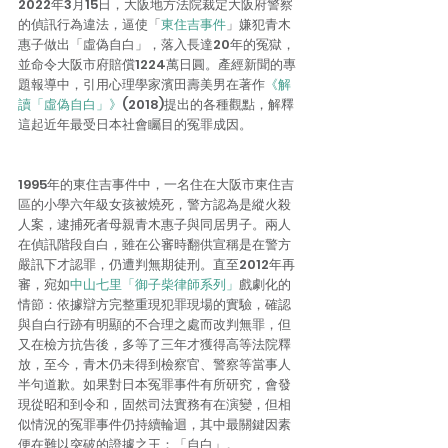
2022年3月15日，大阪地方法院裁定大阪府警察
的偵訊行為違法，逼使「
東住吉事件
」嫌犯青木
惠子做出「虛偽自白」，落入長達20年的冤獄，
並命令大阪市府賠償1224萬日圓。產經新聞的專
題報導中，引用心理學家濱田壽美男在著作
《解
讀「虛偽自白」》
(2018)提出的各種觀點，解釋
這起近年最受日本社會矚目的冤罪成因。
1995年的東住吉事件中，一名住在大阪市東住吉
區的小學六年級女孩被燒死，警方認為是縱火殺
人案，逮捕死者母親青木惠子與同居男子。兩人
在偵訊階段自白，雖在公審時翻供宣稱是在警方
嚴訊下才認罪，仍遭判無期徒刑。直至2012年再
審，宛如
中山七里「御子柴律師系列」
戲劇化的
情節：依據辯方完整重現犯罪現場的實驗，確認
與自白行跡有明顯的不合理之處而改判無罪，但
又在檢方抗告後，多等了三年才獲得高等法院釋
放，至今，青木仍未得到檢察官、警察等當事人
半句道歉。如果對日本冤罪事件有所研究，會發
現從昭和到令和，固然司法實務有在演變，但相
似情況的冤罪事件仍持續輪迴，其中最關鍵因素
便在難以突破的證據之王：「自白」。