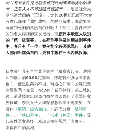
而且有些案件是可能會被判死刑或無期徒刑的重
罪，正常人才不可能隨便就認罪！
」這是社會大
眾想當然爾的「正論」，尤其20世紀已經不太會
有古代那種「屈打成招」的酷刑苛求，哪需要冒
著被判死刑的風險自白對吧！？然而，曾任法官
的知名人權律師森炎指出，
回顧日本最重大級別
的「第一級冤罪」，在死刑事件及無期徒刑事件
中，各只有「一位」案例能全程否認罪行，其他
人都作出虛偽自白，更有半數在三天內就投降。
日本長年具有全世界最高的「檢察官起訴、法院
即判罰」的99.9%定罪率，嫌犯若不慎做出虛偽
自白，便足以萬劫不復。難道心知清白的嫌犯毫
無警覺嗎？究竟，在沒有「嚴刑拷打」的二戰以
後，還選擇做出虛偽自白的原因為何？冤罪研究
界權威、奈良女子大學榮譽教授濱田壽美男，在
著作
《解讀「虛偽自白」》
詳盡分析「
足利事
件
」、「
狹山事件
」、「
清水（袴田）事件
」等
代表性冤案幕後，為讀者揭開冤罪「大魔王」：
虛偽自白的真相。