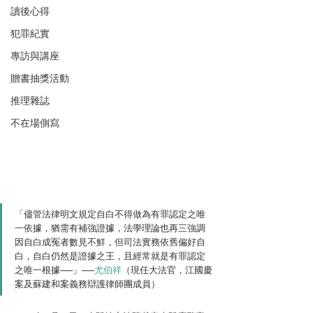
讀後心得
犯罪紀實
專訪與講座
贈書抽獎活動
推理雜誌
不在場側寫
「儘管法律明文規定自白不得做為有罪認定之唯
一依據，猶需有補強證據，法學理論也再三強調
因自白成冤者數見不鮮，但司法實務依舊偏好自
白，自白仍然是證據之王，且經常就是有罪認定
之唯一根據──」──
尤伯祥
（現任大法官，江國慶
案及蘇建和案義務辯護律師團成員）